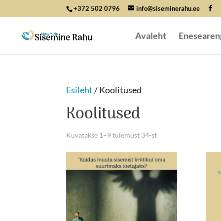
+372 502 0796
info@siseminerahu.ee
Avaleht
Enesearen
Esileht
/ Koolitused
Koolitused
Kuvatakse 1–9 tulemust 34-st