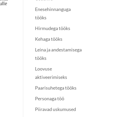
ulle
Enesehinnanguga
tööks
Hirmudega tööks
Kehaga tööks
Leina ja andestamisega
tööks
Loovuse
aktiveerimiseks
Paarisuhetega tööks
Personaga töö
Piiravad uskumused