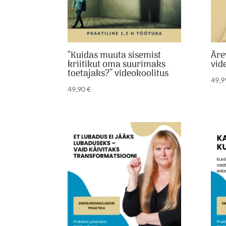
“Kuidas muuta sisemist
Äre
kriitikut oma suurimaks
vid
toetajaks?” videokoolitus
49,
49,90
€