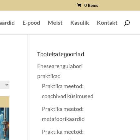
0 Items
aardid
E-pood
Meist
Kasulik
Kontakt
Tootekategooriad
Enesearengulabori
praktikad
Praktika meetod:
coachivad küsimused
Praktika meetod:
metafoorikaardid
Praktika meetod: