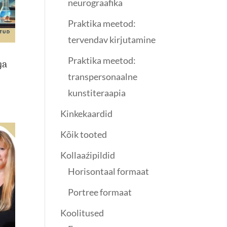
neurograafika
Praktika meetod:
tervendav kirjutamine
Praktika meetod:
ga
transpersonaalne
kunstiteraapia
Kinkekaardid
Kõik tooted
Kollaaźipildid
Horisontaal formaat
Portree formaat
Koolitused