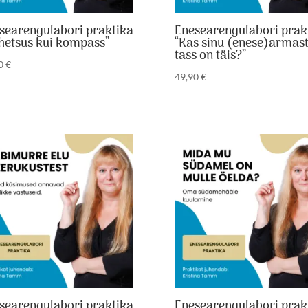
searengulabori praktika
Enesearengulabori prak
hetsus kui kompass”
“Kas sinu (enese)armas
tass on täis?”
90
€
49,90
€
searengulabori praktika
Enesearengulabori prak