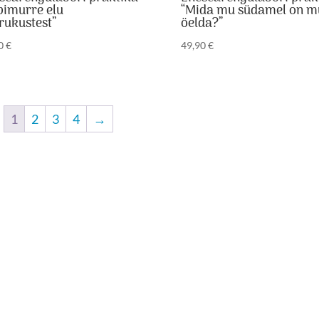
bimurre elu
“Mida mu südamel on m
rukustest”
öelda?”
90
€
49,90
€
1
2
3
4
→