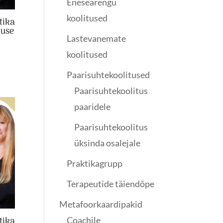
Enesearengu
koolitused
tika
tuse
Lastevanemate
koolitused
Paarisuhtekoolitused
Paarisuhtekoolitus
paaridele
Paarisuhtekoolitus
üksinda osalejale
Praktikagrupp
Terapeutide täiendõpe
Metafoorkaardipakid
tika
Coachile