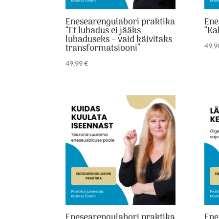
Enesearengulabori praktika
Ene
“Et lubadus ei jääks
“Ka
lubaduseks – vaid käivitaks
transformatsiooni”
49,
49,99
€
Enesearengulabori praktika
Ene