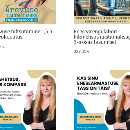
vuse taltsutamine 1,5 h
Enesearengulabori
eokoolitus
liikmelisus aastamaksu
3-s osas tasumisel
99
€
329,00
€