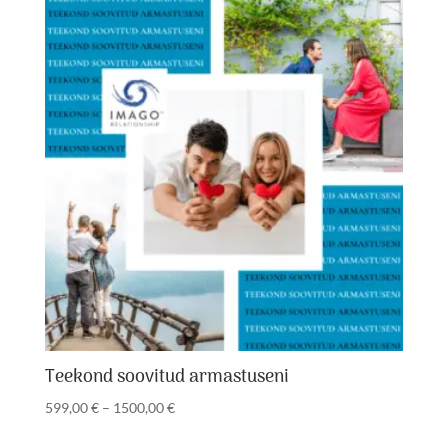
1500,00 €
Teekond soovitud armastuseni
Hinnavahemik:
599,00
€
–
1500,00
€
599,00 €