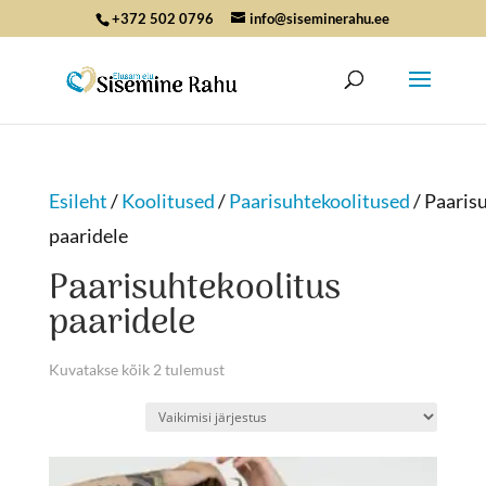
+372 502 0796
info@siseminerahu.ee
Esileht
/
Koolitused
/
Paarisuhtekoolitused
/ Paaris
paaridele
Paarisuhtekoolitus
paaridele
Kuvatakse kõik 2 tulemust