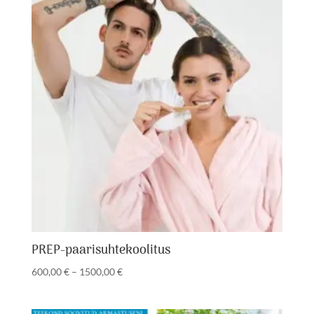
PREP-paarisuhtekoolitus
Hinnavahemik:
600,00
€
–
1500,00
€
600,00 €
kuni