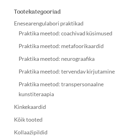
kuni
1500,00 €
Tootekategooriad
Enesearengulabori praktikad
Praktika meetod: coachivad küsimused
Praktika meetod: metafoorikaardid
Praktika meetod: neurograafika
Praktika meetod: tervendav kirjutamine
Praktika meetod: transpersonaalne
kunstiteraapia
Kinkekaardid
Kõik tooted
Kollaaźipildid