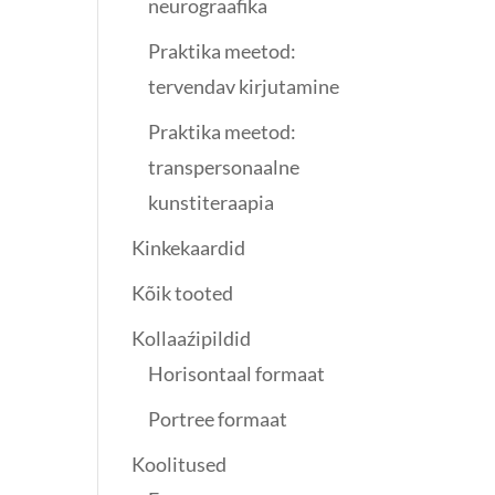
neurograafika
Praktika meetod:
tervendav kirjutamine
Praktika meetod:
transpersonaalne
kunstiteraapia
Kinkekaardid
Kõik tooted
Kollaaźipildid
Horisontaal formaat
Portree formaat
Koolitused