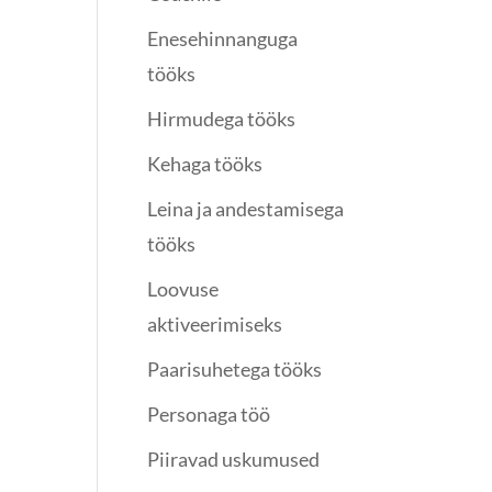
Enesehinnanguga
tööks
Hirmudega tööks
Kehaga tööks
Leina ja andestamisega
tööks
Loovuse
aktiveerimiseks
Paarisuhetega tööks
Personaga töö
Piiravad uskumused