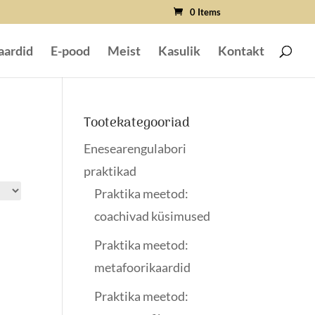
0 Items
aardid
E-pood
Meist
Kasulik
Kontakt
Tootekategooriad
Enesearengulabori
praktikad
Praktika meetod:
coachivad küsimused
Praktika meetod:
metafoorikaardid
Praktika meetod: