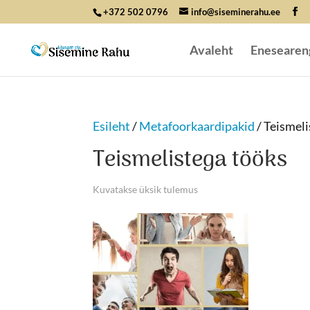
+372 502 0796
info@siseminerahu.ee
Avaleht
Enesearen
Esileht
/
Metafoorkaardipakid
/ Teismeli
Teismelistega tööks
Kuvatakse üksik tulemus