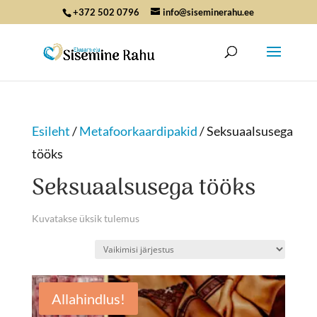
+372 502 0796
info@siseminerahu.ee
Esileht
/
Metafoorkaardipakid
/ Seksuaalsusega
tööks
Seksuaalsusega tööks
Kuvatakse üksik tulemus
Allahindlus!