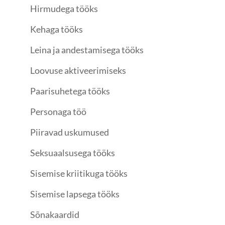
Hirmudega tööks
Kehaga tööks
Leina ja andestamisega tööks
Loovuse aktiveerimiseks
Paarisuhetega tööks
Personaga töö
Piiravad uskumused
Seksuaalsusega tööks
Sisemise kriitikuga tööks
Sisemise lapsega tööks
Sõnakaardid