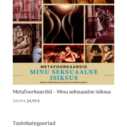
Metafoorkaardid – Minu seksuaalne isiksus
Algne
Praegune
34,99
€
24,99
€
hind
hind
oli:
on:
34,99 €.
24,99 €.
Tootekategooriad