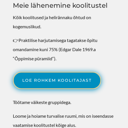
Meie lähenemine koolitustel
Kõik koolitused ja helirännaku õhtud on
kogemuslikud.
👉Praktilise harjutamisega tagatakse õpitu
omandamine kuni 75% (
Edgar Dale 1969.
a
“Õppimise püramiid
“).
LOE ROHKEM KOOLITAJAST
Töötame väikeste gruppidega.
Loome ja hoiame turvalise ruumi, mis on iseendasse
vaatamise koolitustel kõige alus.