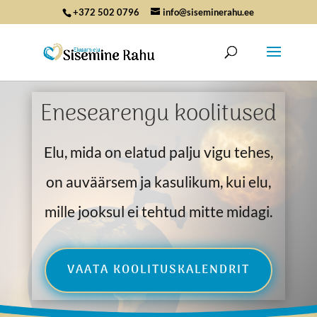
+372 502 0796
info@siseminerahu.ee
Enesearengu koolitused
Elu, mida on elatud palju vigu tehes,
on auväärsem ja kasulikum, kui elu,
mille jooksul ei tehtud mitte midagi.
VAATA KOOLITUSKALENDRIT