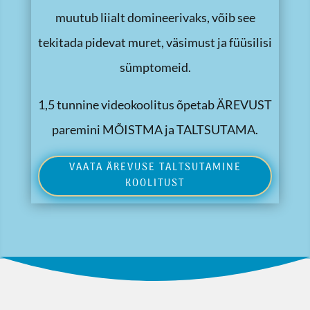
muutub liialt domineerivaks, võib see
tekitada pidevat muret, väsimust ja füüsilisi
sümptomeid.
1,5 tunnine videokoolitus õpetab ÄREVUST
paremini MÕISTMA ja TALTSUTAMA.
VAATA ÄREVUSE TALTSUTAMINE
KOOLITUST