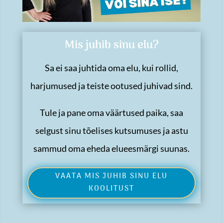
Mis juhib sinu elu?
Sa ei saa juhtida oma elu, kui rollid,
harjumused ja teiste ootused juhivad sind.
Tule ja pane oma väärtused paika, saa
selgust sinu tõelises kutsumuses ja astu
sammud oma eheda elueesmärgi suunas.
VAATA MIS JUHIB SINU ELU
KOOLITUST