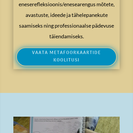
eneserefleksioonis/enesearengus mõtete,
avastuste, ideede ja tähelepanekute
saamiseks ning professionaalse pädevuse
täiendamiseks.
VAATA METAFOORKAARTIDE
KOOLITUSI