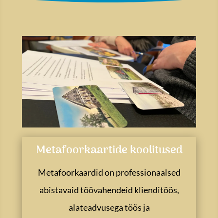
Metafoorkaartide koolitused
Metafoorkaardid on professionaalsed
abistavaid töövahendeid klienditöös,
alateadvusega töös ja