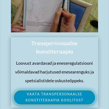
Transpersonaalne
kunstiteraapia
Loovust avardavad ja eneseregulatsiooni
võimaldavad harjutused enesearenguks ja
spetsialistidele oskusteõppeks.
VAATA TRANSPERSONAALSE
KUNSTITERAAPIA KOOLITUST