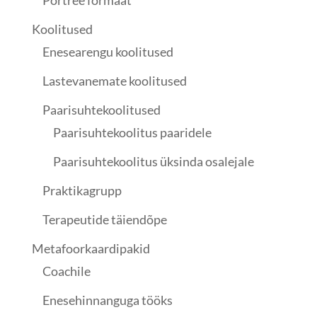
Portree formaat
Koolitused
Enesearengu koolitused
Lastevanemate koolitused
Paarisuhtekoolitused
Paarisuhtekoolitus paaridele
Paarisuhtekoolitus üksinda osalejale
Praktikagrupp
Terapeutide täiendõpe
Metafoorkaardipakid
Coachile
Enesehinnanguga tööks