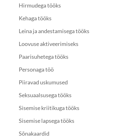
Hirmudega tööks
Kehaga tööks
Leina ja andestamisega tööks
Loovuse aktiveerimiseks
Paarisuhetega tööks
Personaga töö
Piiravad uskumused
Seksuaalsusega tööks
Sisemise kriitikuga tööks
Sisemise lapsega tööks
Sõnakaardid