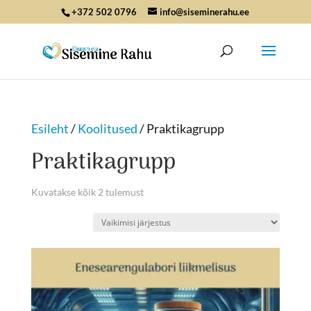
+372 502 0796
info@siseminerahu.ee
Esileht
/
Koolitused
/ Praktikagrupp
Praktikagrupp
Kuvatakse kõik 2 tulemust