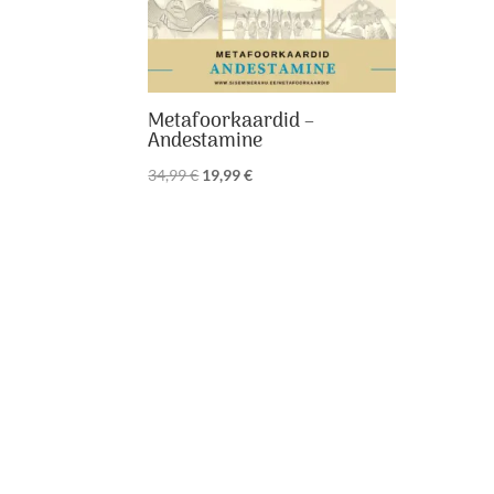
Metafoorkaardid –
Andestamine
Algne
Praegune
34,99
€
19,99
€
hind
hind
oli:
on:
34,99 €.
19,99 €.