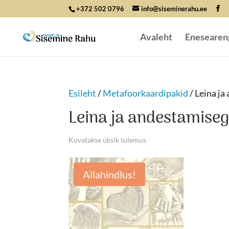
+372 502 0796
info@siseminerahu.ee
Avaleht
Enesearen
Esileht
/
Metafoorkaardipakid
/ Leina j
Leina ja andestamise
Kuvatakse üksik tulemus
Allahindlus!