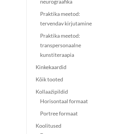
neurograafika
Praktika meetod:
tervendav kirjutamine
Praktika meetod:
transpersonaalne
kunstiteraapia
Kinkekaardid
Kõik tooted
Kollaaźipildid
Horisontaal formaat
Portree formaat
Koolitused