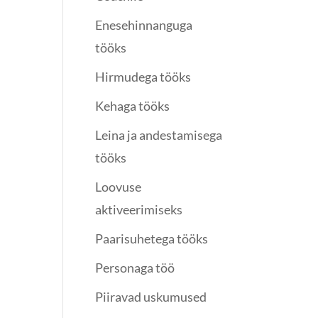
Enesehinnanguga
tööks
Hirmudega tööks
Kehaga tööks
Leina ja andestamisega
tööks
Loovuse
aktiveerimiseks
Paarisuhetega tööks
Personaga töö
Piiravad uskumused