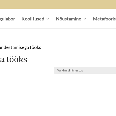
gulabor
Koolitused
Nõustamine
Metafoork
a andestamisega tööks
ga tööks