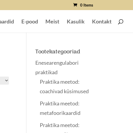
0 Items
aardid
E-pood
Meist
Kasulik
Kontakt
Tootekategooriad
Enesearengulabori
praktikad
Praktika meetod:
coachivad küsimused
Praktika meetod:
metafoorikaardid
Praktika meetod: