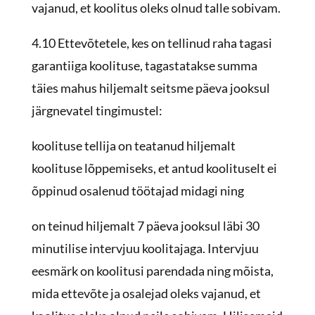
vajanud, et koolitus oleks olnud talle sobivam.
4.10 Ettevõtetele, kes on tellinud raha tagasi
garantiiga koolituse, tagastatakse summa
täies mahus hiljemalt seitsme päeva jooksul
järgnevatel tingimustel:
koolituse tellija on teatanud hiljemalt
koolituse lõppemiseks, et antud koolituselt ei
õppinud osalenud töötajad midagi ning
on teinud hiljemalt 7 päeva jooksul läbi 30
minutilise intervjuu koolitajaga. Intervjuu
eesmärk on koolitusi parendada ning mõista,
mida ettevõte ja osalejad oleks vajanud, et