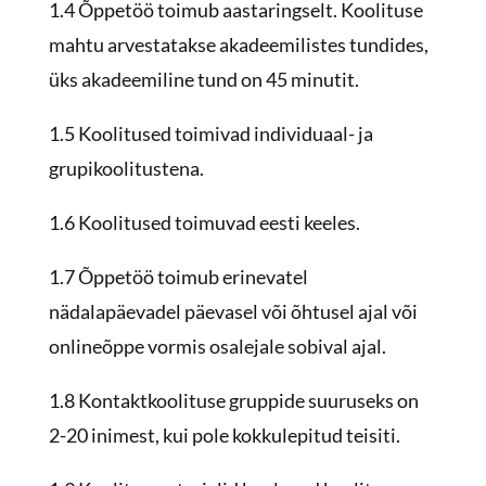
1.4 Õppetöö toimub aastaringselt. Koolituse
mahtu arvestatakse akadeemilistes tundides,
üks akadeemiline tund on 45 minutit.
1.5 Koolitused toimivad individuaal- ja
grupikoolitustena.
1.6 Koolitused toimuvad eesti keeles.
1.7 Õppetöö toimub erinevatel
nädalapäevadel päevasel või õhtusel ajal või
onlineõppe vormis osalejale sobival ajal.
1.8 Kontaktkoolituse gruppide suuruseks on
2-20 inimest, kui pole kokkulepitud teisiti.