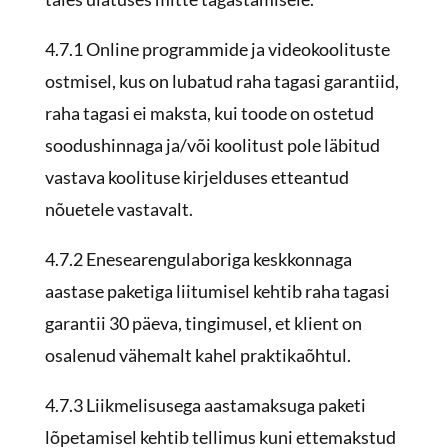
4.7.1 Online programmide ja videokoolituste
ostmisel, kus on lubatud raha tagasi garantiid,
raha tagasi ei maksta, kui toode on ostetud
soodushinnaga ja/või koolitust pole läbitud
vastava koolituse kirjelduses etteantud
nõuetele vastavalt.
4.7.2 Enesearengulaboriga keskkonnaga
aastase paketiga liitumisel kehtib raha tagasi
garantii 30 päeva, tingimusel, et klient on
osalenud vähemalt kahel praktikaõhtul.
4.7.3
Liikmelisusega aastamaksuga paketi
lõpetamisel kehtib tellimus kuni ettemakstud