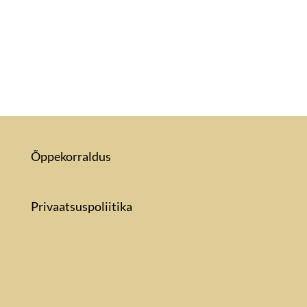
Õppekorraldus
Privaatsuspoliitika