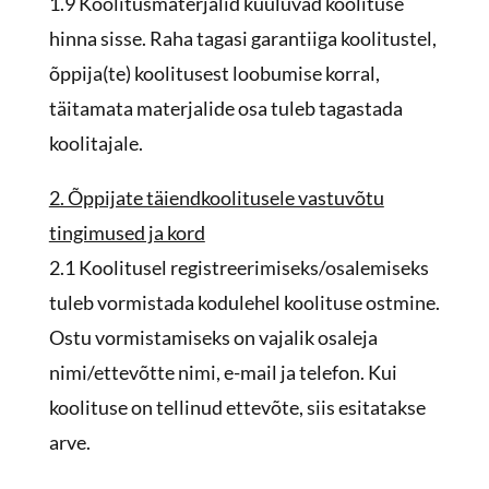
1.9 Koolitusmaterjalid kuuluvad koolituse
hinna sisse. Raha tagasi garantiiga koolitustel,
õppija(te) koolitusest loobumise korral,
täitamata materjalide osa tuleb tagastada
koolitajale.
2. Õppijate täiendkoolitusele vastuvõtu
tingimused ja kord
2.1 Koolitusel registreerimiseks/osalemiseks
tuleb vormistada kodulehel koolituse ostmine.
Ostu vormistamiseks on vajalik osaleja
nimi/ettevõtte nimi, e-mail ja telefon. Kui
koolituse on tellinud ettevõte, siis esitatakse
arve.