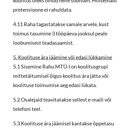
koolitus oleks olnud neile sobivam. Hilisemaid
pretensioone ei rahuldata.
4.11 Raha tagastatakse samale arvele, kust
toimus tasumine 3 tööpäeva jooksul peale
loobumisest teadasaamist.
5. Koolituse ära jäämine või edasi lükkamine
5.1 Sisemine Rahu MTÜ-l on koolitusgrupi
mittetäitumisel õigus koolitus ära jätta või
koolituse toimumise aeg edasi lükata.
5.2 Osalejaid teavitatakse sellest e-maili või
telefoni teel.
5.3 Koolituse ära jäämisel kantakse õppetasu