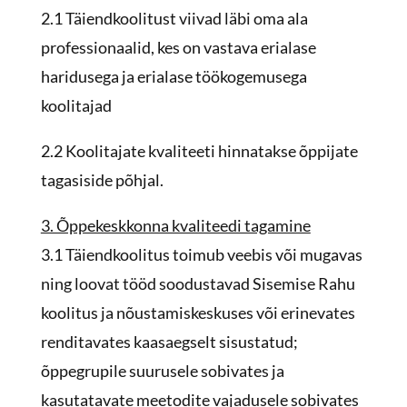
2.1 Täiendkoolitust viivad läbi oma ala
professionaalid, kes on vastava erialase
haridusega ja erialase töökogemusega
koolitajad
2.2 Koolitajate kvaliteeti hinnatakse õppijate
tagasiside põhjal.
3. Õppekeskkonna kvaliteedi tagamine
3.1 Täiendkoolitus toimub veebis või mugavas
ning loovat tööd soodustavad Sisemise Rahu
koolitus ja nõustamiskeskuses või erinevates
renditavates kaasaegselt sisustatud;
õppegrupile suurusele sobivates ja
kasutatavate meetodite vajadusele sobivates