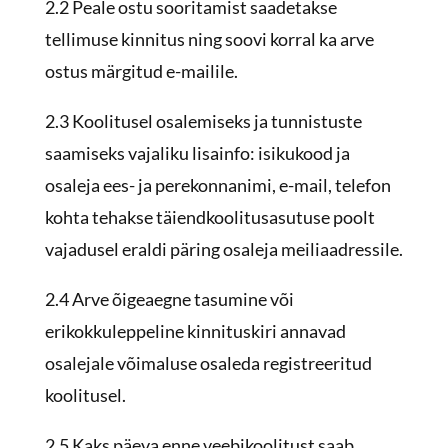
2.2 Peale ostu sooritamist saadetakse
tellimuse kinnitus ning soovi korral ka arve
ostus märgitud e-mailile.
2.3 Koolitusel osalemiseks ja tunnistuste
saamiseks vajaliku lisainfo: isikukood ja
osaleja ees- ja perekonnanimi, e-mail, telefon
kohta tehakse täiendkoolitusasutuse poolt
vajadusel eraldi päring osaleja meiliaadressile.
2.4 Arve õigeaegne tasumine või
erikokkuleppeline kinnituskiri annavad
osalejale võimaluse osaleda registreeritud
koolitusel.
2.5 Kaks päeva enne veebikoolitust saab