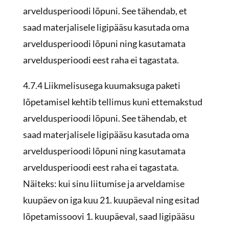
arveldusperioodi lõpuni. See tähendab, et
saad materjalisele ligipääsu kasutada oma
arveldusperioodi lõpuni ning kasutamata
arveldusperioodi eest raha ei tagastata.
4.7.4
Liikmelisusega kuumaksuga paketi
lõpetamisel kehtib tellimus kuni ettemakstud
arveldusperioodi lõpuni. See tähendab, et
saad materjalisele ligipääsu kasutada oma
arveldusperioodi lõpuni ning kasutamata
arveldusperioodi eest raha ei tagastata.
Näiteks: kui sinu liitumise ja arveldamise
kuupäev on iga kuu 21. kuupäeval ning esitad
lõpetamissoovi 1. kuupäeval, saad ligipääsu