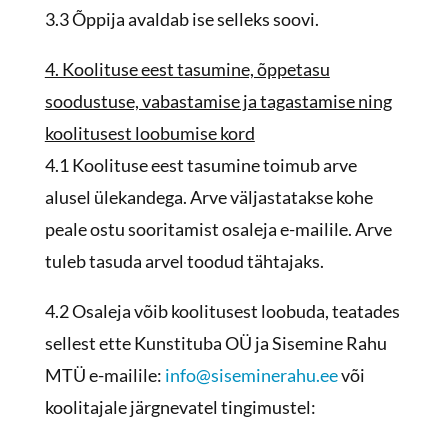
3.3 Õppija avaldab ise selleks soovi.
4. Koolituse eest tasumine, õppetasu
soodustuse, vabastamise ja tagastamise ning
koolitusest loobumise kord
4.1 Koolituse eest tasumine toimub arve
alusel ülekandega. Arve väljastatakse kohe
peale ostu sooritamist osaleja e-mailile. Arve
tuleb tasuda arvel toodud tähtajaks.
4.2 Osaleja võib koolitusest loobuda, teatades
sellest ette Kunstituba OÜ ja Sisemine Rahu
MTÜ e-mailile:
info@siseminerahu.ee
või
koolitajale järgnevatel tingimustel: