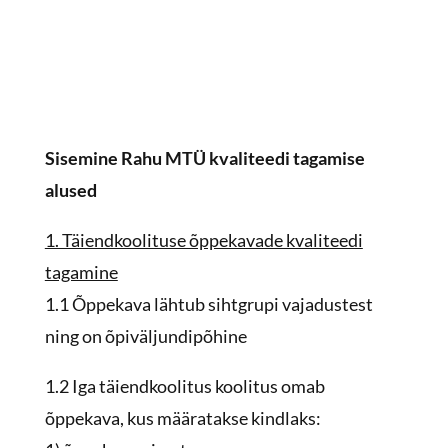
Sisemine Rahu MTÜ kvaliteedi tagamise
alused
1. Täiendkoolituse õppekavade kvaliteedi
tagamine
1.1 Õppekava lähtub sihtgrupi vajadustest
ning on õpiväljundipõhine
1.2 Iga täiendkoolitus koolitus omab
õppekava, kus määratakse kindlaks: