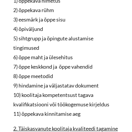
1) õppekava nimetus
2) õppekava rühm
3) eesmärk ja õppe sisu
4) õpiväljund
5) sihtgrupp ja õpingute alustamise
tingimused
6) õppe maht ja ülesehitus
7) õppe keskkond ja õppe vahendid
8) õppe meetodid
9) hindamine ja väljastatav dokument
10) koolitaja kompetentsust tagava
kvalifikatsiooni või töökogemuse kirjeldus
11) õppekava kinnitamise aeg
2. Täiskasvanute koolitaja kvaliteedi tagamine