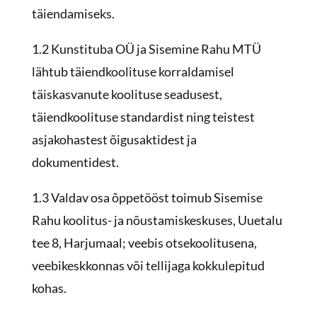
täiendamiseks.
1.2 Kunstituba OÜ ja Sisemine Rahu MTÜ
lähtub täiendkoolituse korraldamisel
täiskasvanute koolituse seadusest,
täiendkoolituse standardist ning teistest
asjakohastest õigusaktidest ja
dokumentidest.
1.3 Valdav osa õppetööst toimub Sisemise
Rahu koolitus- ja nõustamiskeskuses, Uuetalu
tee 8, Harjumaal; veebis otsekoolitusena,
veebikeskkonnas või tellijaga kokkulepitud
kohas.