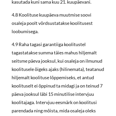
kasutada kuni sama kuu 21. kuupäevani.
4.8 Koolituse kuupäeva muutmise soovi
osaleja poolt võrdsustatakse koolitusest
loobumisega.
4.9 Raha tagasi garantiiga koolitustel
tagastatakse summa täies mahus hiljemalt
seitsme päeva jooksul, kui osaleja on ilmunud
koolitusele õigeks ajaks (hilinemata), teatanud
hiljemalt koolituse lõppemiseks, et antud
koolituselt ei õppinud ta midagi ja on teinud 7
päeva jooksul läbi 15 minutilise intervjuu
koolitajaga. Intervjuu eesmärk on koolitusi
parendada ning mõista, mida osaleja oleks