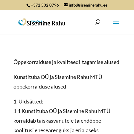
+372 502 0796
info@siseminerahu.ee
Õppekorralduse ja kvaliteedi tagamise alused
Kunstituba OÜ ja Sisemine Rahu MTÜ
õppekorralduse alused
1.
Üldsätted
:
1.1 Kunstituba OÜ ja Sisemine Rahu MTÜ
korraldab täiskasvanutele täiendõppe
koolitusi enesearenguks ja erialaseks