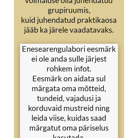
grupiruumis,
kuid juhendatud praktikaosa
jääb ka järele vaadatavaks.
Enesearengulabori eesmärk
ei ole anda sulle järjest
rohkem infot.
Eesmärk on aidata sul
märgata oma mõtteid,
tundeid, vajadusi ja
korduvaid mustreid ning
leida viise, kuidas saad
märgatut oma päriselus
kasutada.