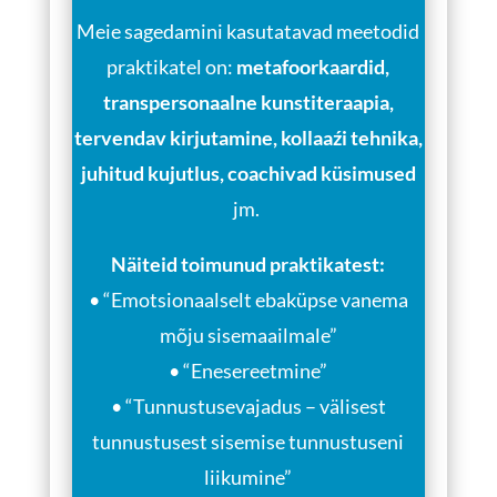
Meie sagedamini kasutatavad meetodid
praktikatel on:
metafoorkaardid,
transpersonaalne kunstiteraapia,
tervendav kirjutamine, kollaaźi tehnika,
juhitud kujutlus, coachivad küsimused
jm.
Näiteid toimunud praktikatest:
• “Emotsionaalselt ebaküpse vanema
mõju sisemaailmale”
• “Enesereetmine”
• “Tunnustusevajadus – välisest
tunnustusest sisemise tunnustuseni
liikumine”