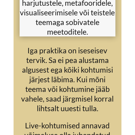
harjutustele, metafooridele,
visualiseerimisele või teistele
teemaga sobivatele
meetoditele.
Iga praktika on iseseisev
tervik. Sa ei pea alustama
algusest ega kõiki kohtumisi
järjest läbima. Kui mõni
teema või kohtumine jääb
vahele, saad järgmisel korral
lihtsalt uuesti tulla.
Live-kohtumised annavad
võimaluse olla juhendatud