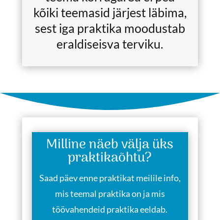
kõiki teemasid järjest läbima,
sest iga praktika moodustab
eraldiseisva terviku.
Milline näeb välja üks
praktikaõhtu?
Saad päev enne praktikat meilile info,
mis teemal praktika on ja mis
töövahendeid praktika eeldab.