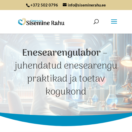
+372 502 0796
info@siseminerahu.ee
Enesearengulabor
–
juhendatud enesearengu
praktikad ja toetav
kogukond