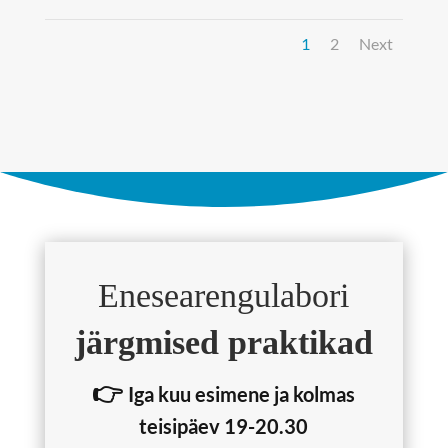
1
2
Next
Enesearengulabori
järgmised praktikad
👉
Iga kuu esimene ja kolmas
teisipäev 19-20.30