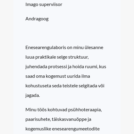
Imago superviisor
Andragoog
Enesearengulaboris on minu ülesanne
luua praktikale selge struktuur,
juhendada protsessi ja hoida ruumi, kus
saad oma kogemust uurida ilma
kohustuseta seda teistele selgitada või
jagada.
Minu töös kohtuvad psühhoteraapia,
paarisuhete, täiskasvanuõppe ja
kogemuslike enesearengumeetodite