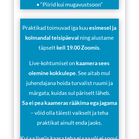
• “Piirid kui mugavustsoon”
Praktikad toimuvad iga kuu
esimesel ja
kolmandal teisipäeval
ning alustame
täpselt
kell 19.00 Zoomis
.
Live-kohtumisel on
kaamera sees
olemine kokkulepe
. See aitab mul
juhendajana hoida turvalist ruumi ja
märgata, kuidas sul päriselt läheb.
Sa ei pea kaameras rääkima ega jagama
– võid olla täiesti vaikselt ja teha
praktikat ainult enda jaoks.
Kui sa live’is kaasa teha ei saa või ei soovi,