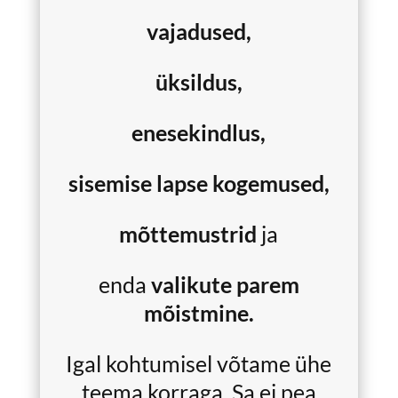
vajadused,
üksildus,
enesekindlus,
sisemise lapse kogemused,
mõttemustrid
ja
enda
valikute parem
mõistmine.
Igal kohtumisel võtame ühe
teema korraga. Sa ei pea