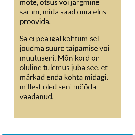
mõte, otsus või järgmine
samm, mida saad oma elus
proovida.
Sa ei pea igal kohtumisel
jõudma suure taipamise või
muutuseni. Mõnikord on
oluline tulemus juba see, et
märkad enda kohta midagi,
millest oled seni mööda
vaadanud.