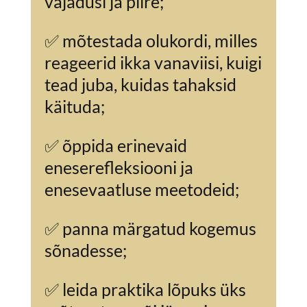
vajadusi ja piire;
✅ mõtestada olukordi, milles
reageerid ikka vanaviisi, kuigi
tead juba, kuidas tahaksid
käituda;
✅ õppida erinevaid
eneserefleksiooni ja
enesevaatluse meetodeid;
✅ panna märgatud kogemus
sõnadesse;
✅ leida praktika lõpuks üks