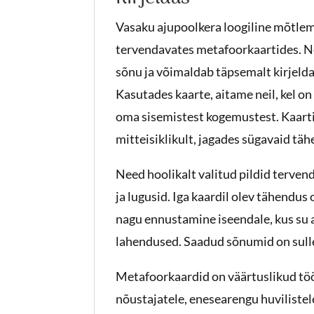
Vasaku ajupoolkera loogiline mõtlem
tervendavates metafoorkaartides. Nee
sõnu ja võimaldab täpsemalt kirjelda
Kasutades kaarte, aitame neil, kel o
oma sisemistest kogemustest. Kaarti
mitteisiklikult, jagades sügavaid täh
Need hoolikalt valitud pildid terve
ja lugusid. Iga kaardil olev tähendus
nagu ennustamine iseendale, kus su a
lahendused. Saadud sõnumid on sulle t
Metafoorkaardid on väärtuslikud töö
nõustajatele, enesearengu huvilistele