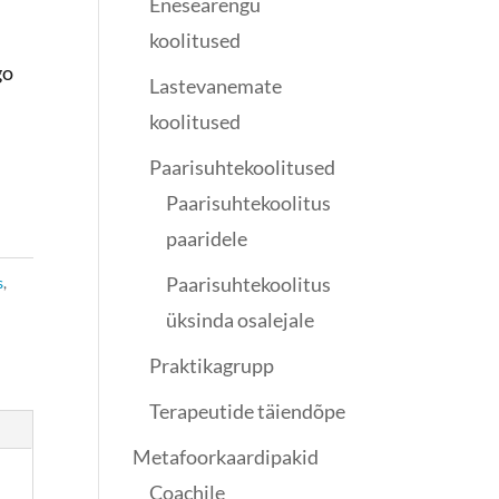
Enesearengu
koolitused
go
Lastevanemate
koolitused
Paarisuhtekoolitused
Paarisuhtekoolitus
paaridele
Paarisuhtekoolitus
s
,
üksinda osalejale
Praktikagrupp
Terapeutide täiendõpe
Metafoorkaardipakid
Coachile