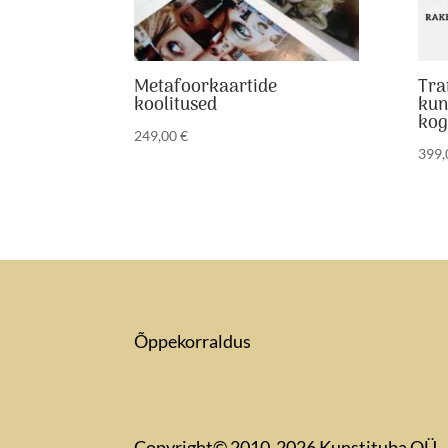
Metafoorkaartide
Tra
koolitused
kun
kog
249,00
€
399
Õppekorraldus
Copyright© 2010-2026 Kunstituba OÜ