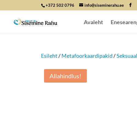
+372 502 0796
info@siseminerahu.ee
Avaleht
Enesearen
Esileht
/
Metafoorkaardipakid
/
Seksuaa
Allahindlus!