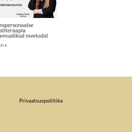
nspersonaalse
stiteraapia
emuslikud meetodid
,00
€
Privaatsuspoliitika