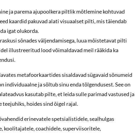
ine ja parema ajupoolkera piltlik mõtlemine kohtuvad
d kaardid pakuvad alati visuaalset pilti, mis täiendab
da igat olukorda.
n raskusi sõnades väljendamisega, luua mõistetavat pilti
del illustreeritud lood võimaldavad meil rääkida ka
endusi.
ndavates metafoorkaartides sisaldavad sügavaid sõnumeid
 on individuaalne ja sõltub sinu enda tõlgendusest. See on
lateadvus kasutab pilte, et leida sulle parimad vastused ja
eejuhiks, hoides sind õigel rajal.
vahendid erinevatele spetsialistidele, sealhulgas
, koolitajatele, coachidele, superviisoritele,