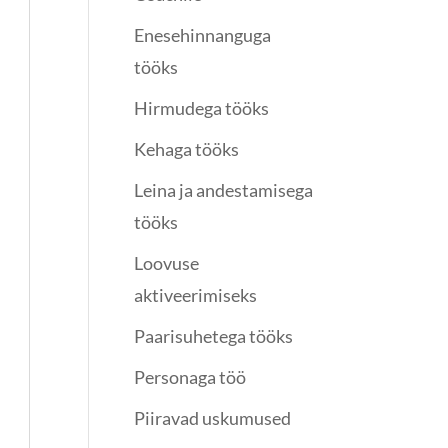
Enesehinnanguga
tööks
Hirmudega tööks
Kehaga tööks
Leina ja andestamisega
tööks
Loovuse
aktiveerimiseks
Paarisuhetega tööks
Personaga töö
Piiravad uskumused