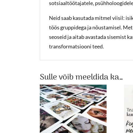
sotsiaaltöötajatele, psühholoogidele
Neid saab kasutada mitmel viisil: isi
töös gruppidega ja nõustamisel. Me
seoseid ja aitab avastada sisemist k
transformatsiooni teed.
Sulle võib meeldida ka…