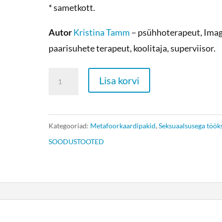
* sametkott.
Autor
Kristina Tamm
– psühhoterapeut, Ima
paarisuhete terapeut, koolitaja, superviisor.
Metafoorkaardid
Lisa korvi
-
Minu
seksuaalne
Kategooriad:
Metafoorkaardipakid
,
Seksuaalsusega töök
isiksus
SOODUSTOOTED
kogus