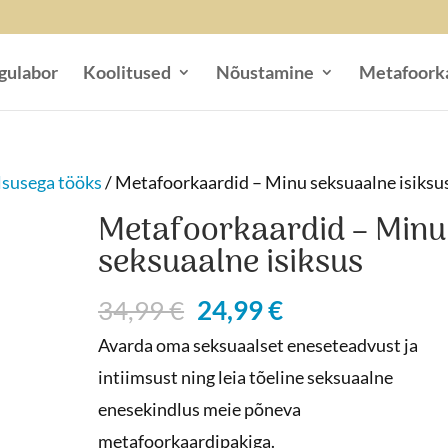
gulabor
Koolitused
Nõustamine
Metafoork
lsusega tööks
/ Metafoorkaardid – Minu seksuaalne isiksu
Metafoorkaardid – Minu
seksuaalne isiksus
Algne
Praegune
34,99
€
24,99
€
hind
hind
Avarda oma seksuaalset eneseteadvust ja
oli:
on:
intiimsust ning leia tõeline seksuaalne
34,99 €.
24,99 €.
enesekindlus meie põneva
metafoorkaardipakiga.