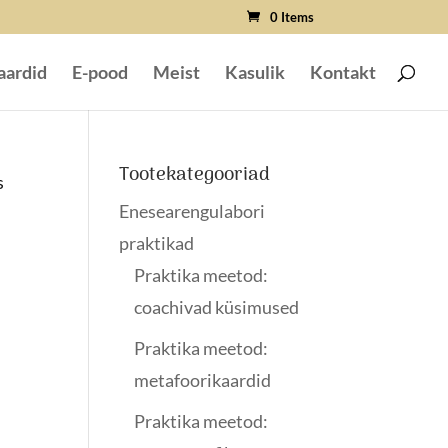
0 Items
aardid
E-pood
Meist
Kasulik
Kontakt
Tootekategooriad
s
Enesearengulabori
praktikad
Praktika meetod:
coachivad küsimused
Praktika meetod:
metafoorikaardid
Praktika meetod: