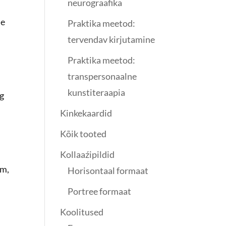
neurograafika
le
Praktika meetod:
tervendav kirjutamine
Praktika meetod:
transpersonaalne
kunstiteraapia
ng
Kinkekaardid
Kõik tooted
Kollaaźipildid
cm,
Horisontaal formaat
Portree formaat
Koolitused