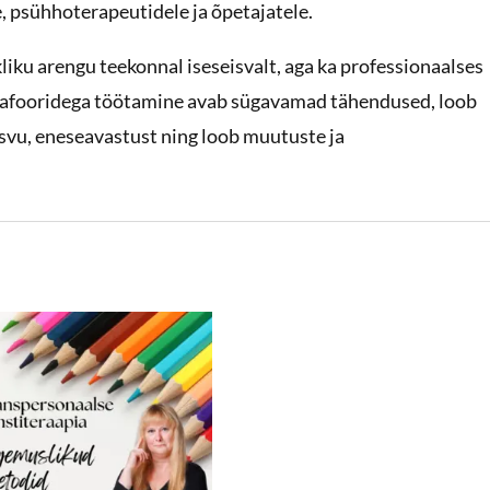
, psühhoterapeutidele ja õpetajatele.
kliku arengu teekonnal iseseisvalt, aga ka professionaalses
tafooridega töötamine avab sügavamad tähendused, loob
asvu, eneseavastust ning loob muutuste ja