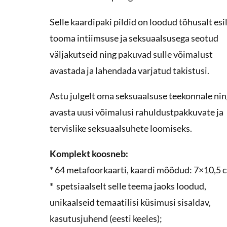
Selle kaardipaki pildid on loodud tõhusalt esi
tooma intiimsuse ja seksuaalsusega seotud
väljakutseid ning pakuvad sulle võimalust
avastada ja lahendada varjatud takistusi.
Astu julgelt oma seksuaalsuse teekonnale ni
avasta uusi võimalusi rahuldustpakkuvate ja
tervislike seksuaalsuhete loomiseks.
Komplekt koosneb:
* 64 metafoorkaarti, kaardi mõõdud: 7×10,5 
* spetsiaalselt selle teema jaoks loodud,
unikaalseid temaatilisi küsimusi sisaldav,
kasutusjuhend (eesti keeles);