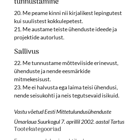
tunnustamine
Me peame kinni nii kirjalikest lepingutest
kui suulistest kokkulepetest.
Me austame teiste ühenduste ideede ja
projektide autorlust.
Sallivus
Me tunnustame mõtteviiside erinevust,
ühenduste ja nende eesmärkide
mitmekesisust.
Me ei halvusta ega laima teisi ühendusi,
nende seisukohti ja neis tegutsevaid isikuid.
Vastu võetud Eesti Mittetulundusühenduste
Ümarlaua Suurkogul 7. aprillil 2002. aastal Tartus
Tootekategooriad