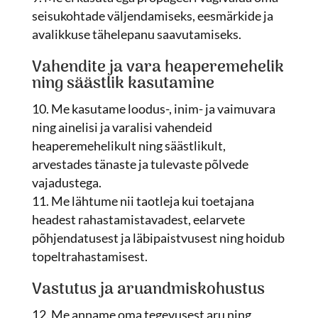
seisukohtade väljendamiseks, eesmärkide ja
avalikkuse tähelepanu saavutamiseks.
Vahendite ja vara heaperemehelik
ning säästlik kasutamine
Me kasutame loodus-, inim- ja vaimuvara
ning ainelisi ja varalisi vahendeid
heaperemehelikult ning säästlikult,
arvestades tänaste ja tulevaste põlvede
vajadustega.
Me lähtume nii taotleja kui toetajana
headest rahastamistavadest, eelarvete
põhjendatusest ja läbipaistvusest ning hoidub
topeltrahastamisest.
Vastutus ja aruandmiskohustus
Me anname oma tegevusest aru ning