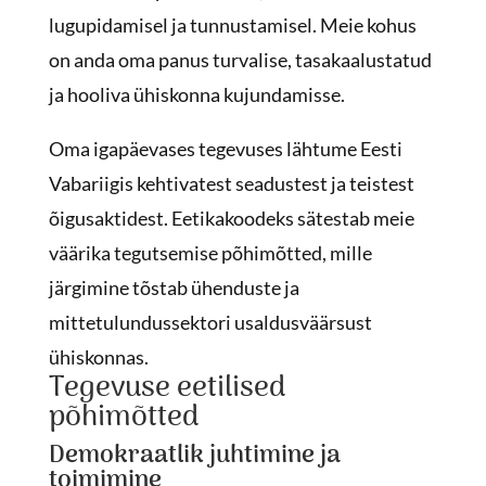
lugupidamisel ja tunnustamisel. Meie kohus
on anda oma panus turvalise, tasakaalustatud
ja hooliva ühiskonna kujundamisse.
Oma igapäevases tegevuses lähtume Eesti
Vabariigis kehtivatest seadustest ja teistest
õigusaktidest. Eetikakoodeks sätestab meie
väärika tegutsemise põhimõtted, mille
järgimine tõstab ühenduste ja
mittetulundussektori usaldusväärsust
ühiskonnas.
Tegevuse eetilised
põhimõtted
Demokraatlik juhtimine ja
toimimine