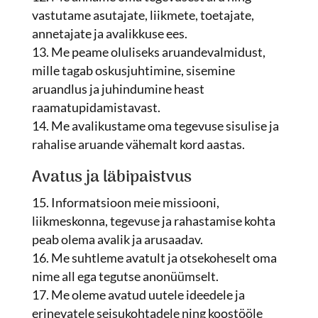
vastutame asutajate, liikmete, toetajate,
annetajate ja avalikkuse ees.
Me peame oluliseks aruandevalmidust,
mille tagab oskusjuhtimine, sisemine
aruandlus ja juhindumine heast
raamatupidamistavast.
Me avalikustame oma tegevuse sisulise ja
rahalise aruande vähemalt kord aastas.
Avatus ja läbipaistvus
Informatsioon meie missiooni,
liikmeskonna, tegevuse ja rahastamise kohta
peab olema avalik ja arusaadav.
Me suhtleme avatult ja otsekoheselt oma
nime all ega tegutse anonüümselt.
Me oleme avatud uutele ideedele ja
erinevatele seisukohtadele ning koostööle