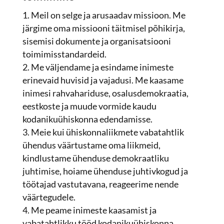
Meil on selge ja arusaadav missioon. Me
järgime oma missiooni täitmisel põhikirja,
sisemisi dokumente ja organisatsiooni
toimimisstandardeid.
Me väljendame ja esindame inimeste
erinevaid huvisid ja vajadusi. Me kaasame
inimesi rahvahariduse, osalusdemokraatia,
eestkoste ja muude vormide kaudu
kodanikuühiskonna edendamisse.
Meie kui ühiskonnaliikmete vabatahtlik
ühendus väärtustame oma liikmeid,
kindlustame ühenduse demokraatliku
juhtimise, hoiame ühenduse juhtivkogud ja
töötajad vastutavana, reageerime nende
väärtegudele.
Me peame inimeste kaasamist ja
vabatahtlikku tööd kodanikuühiskonna