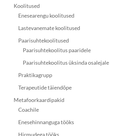
Koolitused
Enesearengu koolitused
Lastevanemate koolitused
Paarisuhtekoolitused
Paarisuhtekoolitus paaridele
Paarisuhtekoolitus üksinda osalejale
Praktikagrupp
Terapeutide täiendõpe
Metafoorkaardipakid
Coachile
Enesehinnanguga tööks
Hirmudega tööks