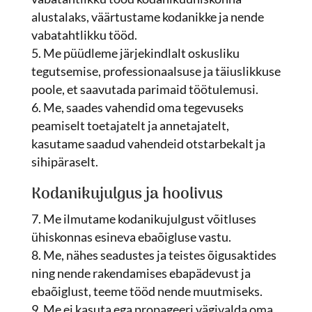
alustalaks, väärtustame kodanikke ja nende
vabatahtlikku tööd.
Me püüdleme järjekindlalt oskusliku
tegutsemise, professionaalsuse ja täiuslikkuse
poole, et saavutada parimaid töötulemusi.
Me, saades vahendid oma tegevuseks
peamiselt toetajatelt ja annetajatelt,
kasutame saadud vahendeid otstarbekalt ja
sihipäraselt.
Kodanikujulgus ja hoolivus
Me ilmutame kodanikujulgust võitluses
ühiskonnas esineva ebaõigluse vastu.
Me, nähes seadustes ja teistes õigusaktides
ning nende rakendamises ebapädevust ja
ebaõiglust, teeme tööd nende muutmiseks.
Me ei kasuta ega propageeri vägivalda oma