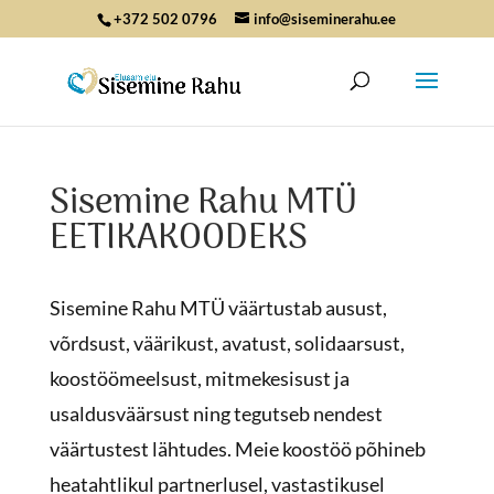
+372 502 0796
info@siseminerahu.ee
Sisemine Rahu MTÜ
EETIKAKOODEKS
Sisemine Rahu MTÜ väärtustab ausust,
võrdsust, väärikust, avatust, solidaarsust,
koostöömeelsust, mitmekesisust ja
usaldusväärsust ning tegutseb nendest
väärtustest lähtudes. Meie koostöö põhineb
heatahtlikul partnerlusel, vastastikusel