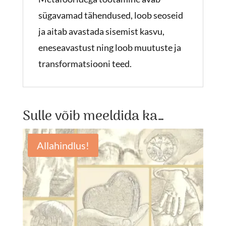
sügavamad tähendused, loob seoseid
ja aitab avastada sisemist kasvu,
eneseavastust ning loob muutuste ja
transformatsiooni teed.
Sulle võib meeldida ka…
Allahindlus!