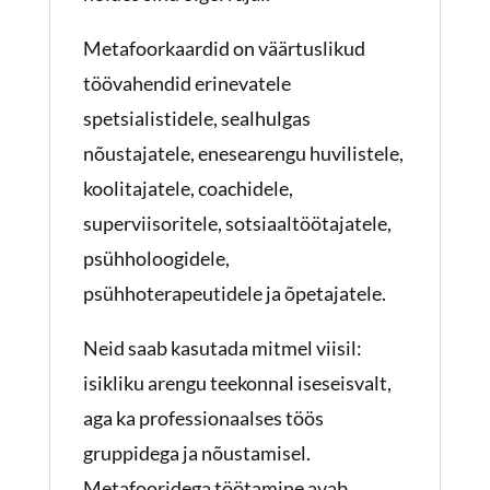
Metafoorkaardid on väärtuslikud
töövahendid erinevatele
spetsialistidele, sealhulgas
nõustajatele, enesearengu huvilistele,
koolitajatele, coachidele,
superviisoritele, sotsiaaltöötajatele,
psühholoogidele,
psühhoterapeutidele ja õpetajatele.
Neid saab kasutada mitmel viisil:
isikliku arengu teekonnal iseseisvalt,
aga ka professionaalses töös
gruppidega ja nõustamisel.
Metafooridega töötamine avab