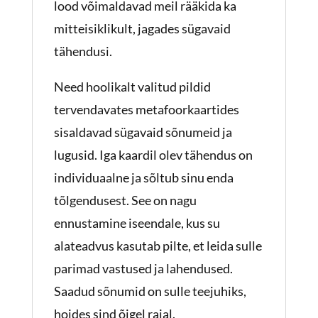
lood võimaldavad meil rääkida ka
mitteisiklikult, jagades sügavaid
tähendusi.
Need hoolikalt valitud pildid
tervendavates metafoorkaartides
sisaldavad sügavaid sõnumeid ja
lugusid. Iga kaardil olev tähendus on
individuaalne ja sõltub sinu enda
tõlgendusest. See on nagu
ennustamine iseendale, kus su
alateadvus kasutab pilte, et leida sulle
parimad vastused ja lahendused.
Saadud sõnumid on sulle teejuhiks,
hoides sind õigel rajal.