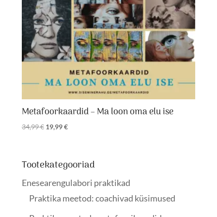
Metafoorkaardid – Ma loon oma elu ise
Algne
Praegune
34,99
€
19,99
€
hind
hind
oli:
on:
34,99 €.
19,99 €.
Tootekategooriad
Enesearengulabori praktikad
Praktika meetod: coachivad küsimused