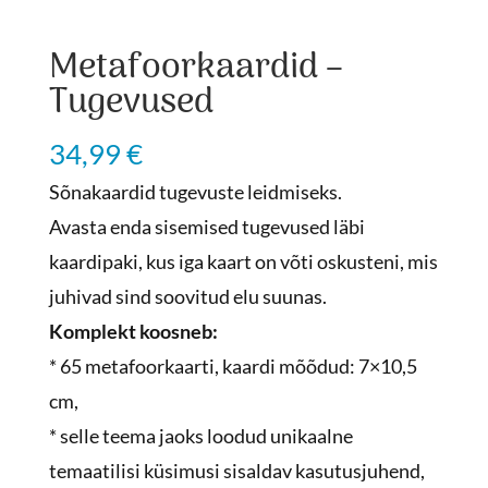
Metafoorkaardid –
Tugevused
34,99
€
Sõnakaardid tugevuste leidmiseks.
Avasta enda sisemised tugevused läbi
kaardipaki, kus iga kaart on võti oskusteni, mis
juhivad sind soovitud elu suunas.
Komplekt koosneb:
* 65 metafoorkaarti, kaardi mõõdud: 7×10,5
cm,
* selle teema jaoks loodud unikaalne
temaatilisi küsimusi sisaldav kasutusjuhend,