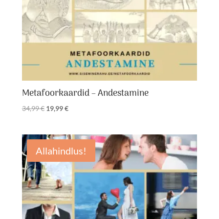
Metafoorkaardid – Andestamine
Algne
Praegune
34,99
€
19,99
€
hind
hind
oli:
on:
34,99 €.
19,99 €.
Allahindlus!