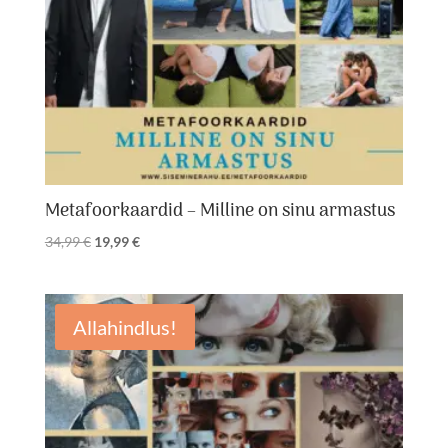
Metafoorkaardid – Milline on sinu armastus
Algne
Praegune
34,99
€
19,99
€
hind
hind
oli:
on:
34,99 €.
19,99 €.
Allahindlus!