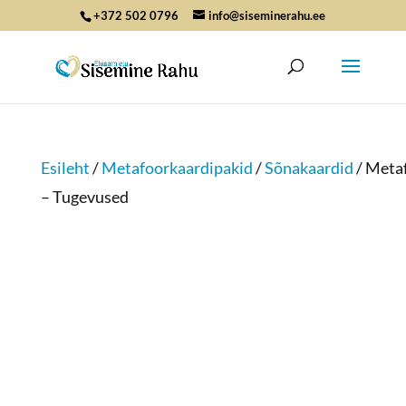
+372 502 0796
info@siseminerahu.ee
Esileht
/
Metafoorkaardipakid
/
Sõnakaardid
/ Meta
– Tugevused