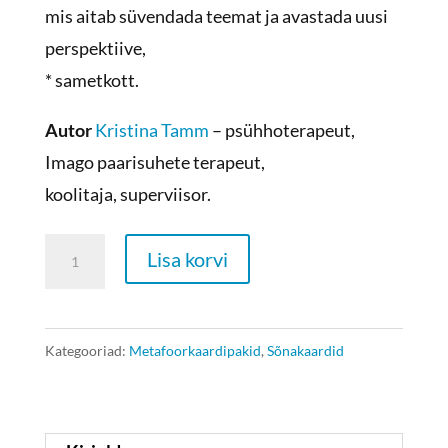
mis aitab süvendada teemat ja avastada uusi
perspektiive,
* sametkott.
Autor
Kristina Tamm
– psühhoterapeut,
Imago paarisuhete terapeut,
koolitaja, superviisor.
Metafoorkaardid
Lisa korvi
-
Tugevused
kogus
Kategooriad:
Metafoorkaardipakid
,
Sõnakaardid