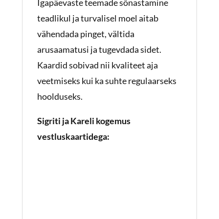
Igapäevaste teemade sõnastamine
teadlikul ja turvalisel moel aitab
vähendada pinget, vältida
arusaamatusi ja tugevdada sidet.
Kaardid sobivad nii kvaliteet aja
veetmiseks kui ka suhte regulaarseks
hoolduseks.
Sigriti ja Kareli kogemus
vestluskaartidega: