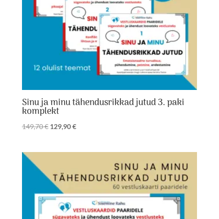
Sinu ja minu tähendusrikkad jutud 3. paki
komplekt
Algne
Praegune
149,70
€
129,90
€
hind
hind
oli:
on:
149,70 €.
129,90 €.