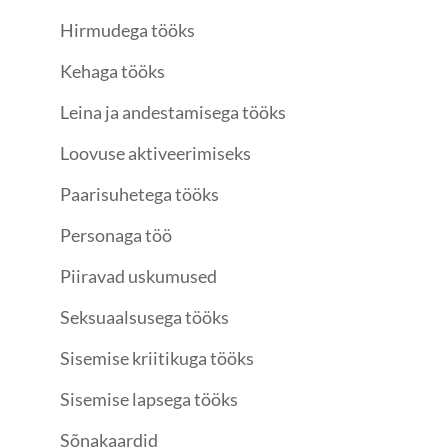
Hirmudega tööks
Kehaga tööks
Leina ja andestamisega tööks
Loovuse aktiveerimiseks
Paarisuhetega tööks
Personaga töö
Piiravad uskumused
Seksuaalsusega tööks
Sisemise kriitikuga tööks
Sisemise lapsega tööks
Sõnakaardid