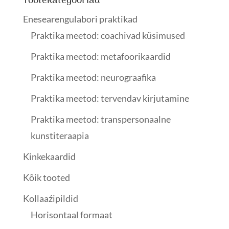
Tootekategooriad
Enesearengulabori praktikad
Praktika meetod: coachivad küsimused
Praktika meetod: metafoorikaardid
Praktika meetod: neurograafika
Praktika meetod: tervendav kirjutamine
Praktika meetod: transpersonaalne
kunstiteraapia
Kinkekaardid
Kõik tooted
Kollaaźipildid
Horisontaal formaat