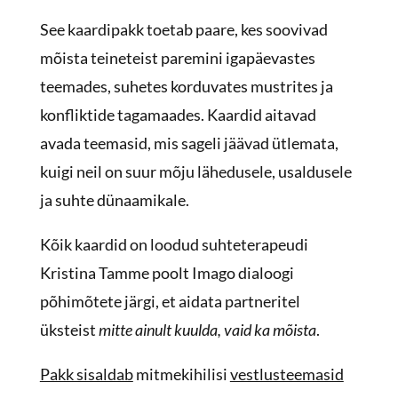
See kaardipakk toetab paare, kes soovivad
mõista teineteist paremini igapäevastes
teemades, suhetes korduvates mustrites ja
konfliktide tagamaades. Kaardid aitavad
avada teemasid, mis sageli jäävad ütlemata,
kuigi neil on suur mõju lähedusele, usaldusele
ja suhte dünaamikale.
Kõik kaardid on loodud suhteterapeudi
Kristina Tamme poolt Imago dialoogi
põhimõtete järgi, et aidata partneritel
üksteist
mitte ainult kuulda, vaid ka mõista
.
Pakk sisaldab
mitmekihilisi
vestlusteemasid