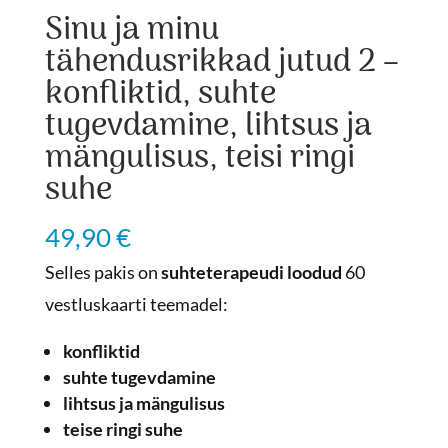
Sinu ja minu
tähendusrikkad jutud 2 –
konfliktid, suhte
tugevdamine, lihtsus ja
mängulisus, teisi ringi
suhe
49,90
€
Selles pakis on
suhteterapeudi loodud
60
vestluskaarti teemadel:
konfliktid
suhte tugevdamine
lihtsus ja mängulisus
teise ringi suhe