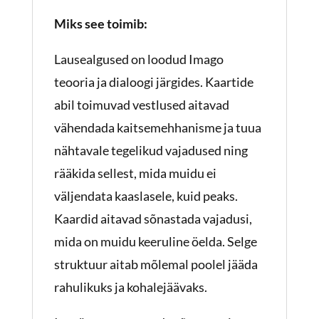
Miks see toimib:
Lausealgused on loodud Imago
teooria ja dialoogi järgides. Kaartide
abil toimuvad vestlused aitavad
vähendada kaitsemehhanisme ja tuua
nähtavale tegelikud vajadused ning
rääkida sellest, mida muidu ei
väljendata kaaslasele, kuid peaks.
Kaardid aitavad sõnastada vajadusi,
mida on muidu keeruline öelda. Selge
struktuur aitab mõlemal poolel jääda
rahulikuks ja kohalejäävaks.