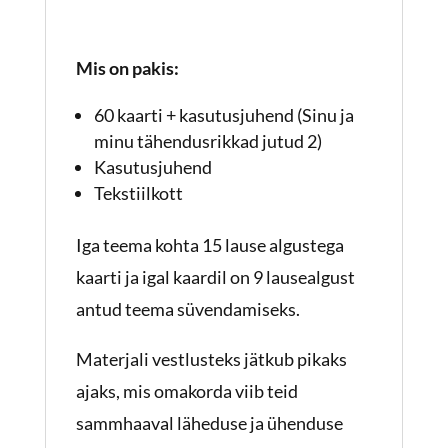
Mis on pakis:
60 kaarti + kasutusjuhend (Sinu ja
minu tähendusrikkad jutud 2)
Kasutusjuhend
Tekstiilkott
Iga teema kohta 15 lause algustega
kaarti ja igal kaardil on 9 lausealgust
antud teema süvendamiseks.
Materjali vestlusteks jätkub pikaks
ajaks, mis omakorda viib teid
sammhaaval läheduse ja ühenduse