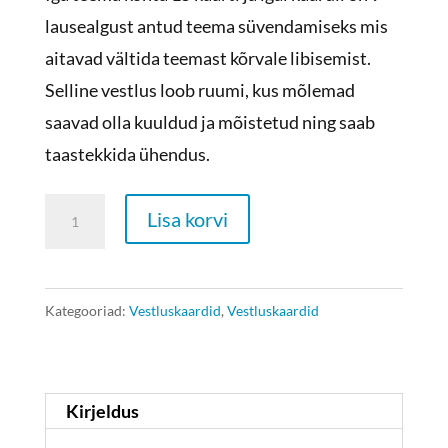
lausealgust antud teema süvendamiseks mis
aitavad vältida teemast kõrvale libisemist.
Selline vestlus loob ruumi, kus mõlemad
saavad olla kuuldud ja mõistetud ning saab
taastekkida ühendus.
Sinu
Lisa korvi
ja
minu
tähendusrikkad
Kategooriad:
Vestluskaardid
,
Vestluskaardid
jutud
2
-
Kirjeldus
konfliktid,