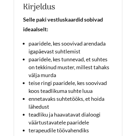
Kirjeldus
suhte
tugevdamine,
Selle paki vestluskaardid sobivad
lihtsus
ideaalselt:
ja
paaridele, kes soovivad arendada
mängulisus,
igapäevast suhtlemist
teisi
paaridele, kes tunnevad, et suhtes
ringi
on tekkinud muster, millest tahaks
suhe
välja murda
kogus
teise ringi paaridele, kes soovivad
koos teadlikuma suhte luua
ennetavaks suhtetööks, et hoida
lähedust
teadliku ja haavatavat dialoogi
väärtustavatele paaridele
terapeudile töövahendiks