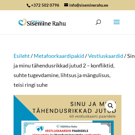
+372 502 0796
info@siseminerahu.ee
Esileht
/
Metafoorkaardipakid
/
Vestluskaardid
/ Si
ja minu tähendusrikkad jutud 2 – konfliktid,
suhte tugevdamine, lihtsus ja mängulisus,
teisi ringi suhe