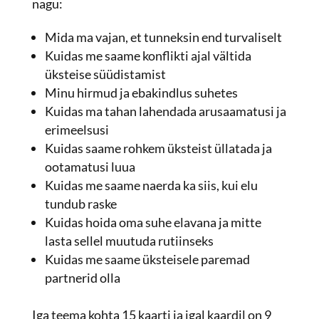
nagu:
Mida ma vajan, et tunneksin end turvaliselt
Kuidas me saame konflikti ajal vältida
üksteise süüdistamist
Minu hirmud ja ebakindlus suhetes
Kuidas ma tahan lahendada arusaamatusi ja
erimeelsusi
Kuidas saame rohkem üksteist üllatada ja
ootamatusi luua
Kuidas me saame naerda ka siis, kui elu
tundub raske
Kuidas hoida oma suhe elavana ja mitte
lasta sellel muutuda rutiinseks
Kuidas me saame üksteisele paremad
partnerid olla
Iga teema kohta 15 kaarti ja igal kaardil on 9