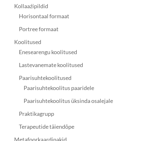
Kollaaźipildid
Horisontaal formaat
Portree formaat
Koolitused
Enesearengu koolitused
Lastevanemate koolitused
Paarisuhtekoolitused
Paarisuhtekoolitus paaridele
Paarisuhtekoolitus üksinda osalejale
Praktikagrupp
Terapeutide täiendõpe
Metafoorkaardipakid