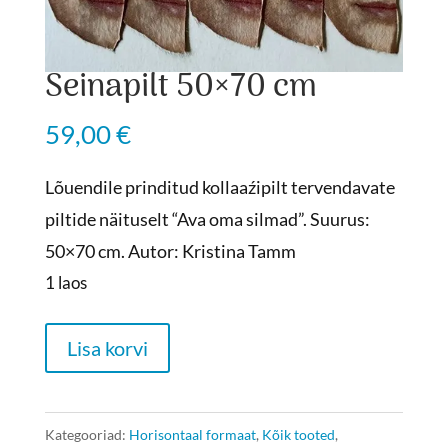
Seinapilt 50×70 cm
59,00
€
Lõuendile prinditud kollaaźipilt tervendavate
piltide näituselt “Ava oma silmad”. Suurus:
50×70 cm. Autor: Kristina Tamm
1 laos
Seinapilt
Lisa korvi
50x70
cm
kogus
Kategooriad:
Horisontaal formaat
,
Kõik tooted
,