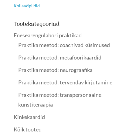
Kollaaźipildid
Tootekategooriad
Enesearengulabori praktikad
Praktika meetod: coachivad küsimused
Praktika meetod: metafoorikaardid
Praktika meetod: neurograafika
Praktika meetod: tervendav kirjutamine
Praktika meetod: transpersonaalne
kunstiteraapia
Kinkekaardid
Kõik tooted