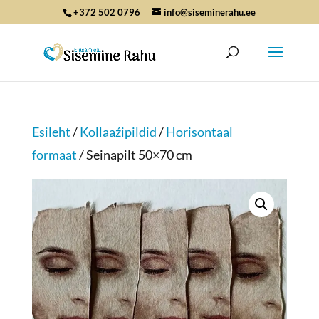
+372 502 0796
info@siseminerahu.ee
Esileht
/
Kollaaźipildid
/
Horisontaal
formaat
/ Seinapilt 50×70 cm