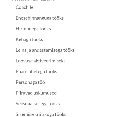
Coachile
Enesehinnanguga tööks
Hirmudega tööks
Kehaga tööks
Leina ja andestamisega tööks
Loovuse aktiveerimiseks
Paarisuhetega tööks
Personaga töö
Piiravad uskumused
Seksuaalsusega tööks
Sisemise kriitikuga tööks