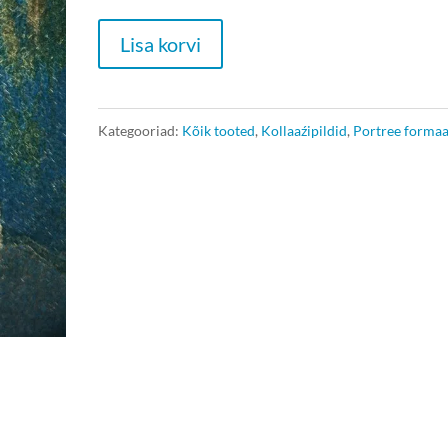
Seinapilt
Lisa korvi
60x40
cm
kogus
Kategooriad:
Kõik tooted
,
Kollaaźipildid
,
Portree formaa