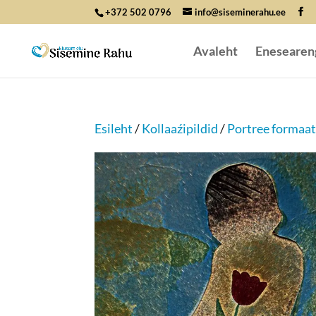
+372 502 0796
info@siseminerahu.ee
Avaleht
Enesearen
Esileht
/
Kollaaźipildid
/
Portree formaa