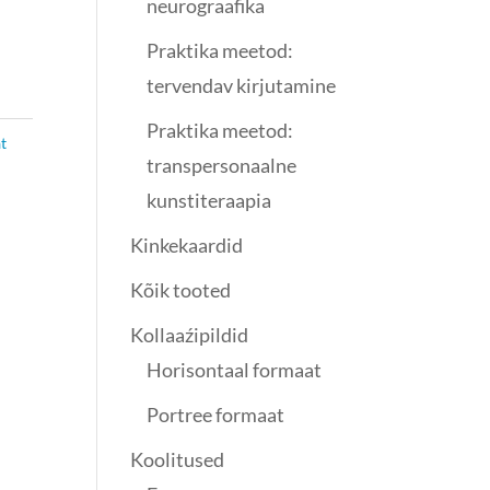
neurograafika
Praktika meetod:
tervendav kirjutamine
Praktika meetod:
t
transpersonaalne
kunstiteraapia
Kinkekaardid
Kõik tooted
Kollaaźipildid
Horisontaal formaat
Portree formaat
Koolitused