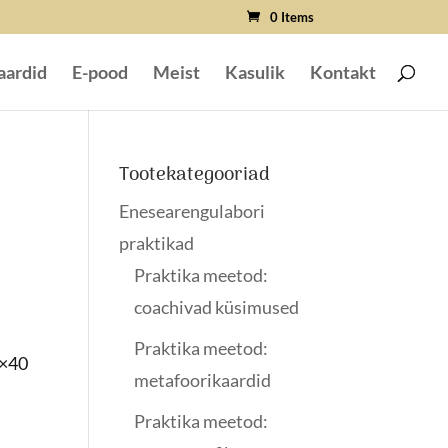
0 Items
aardid
E-pood
Meist
Kasulik
Kontakt
Tootekategooriad
Enesearengulabori
praktikad
Praktika meetod:
coachivad küsimused
e
Praktika meetod:
0×40
metafoorikaardid
Praktika meetod: