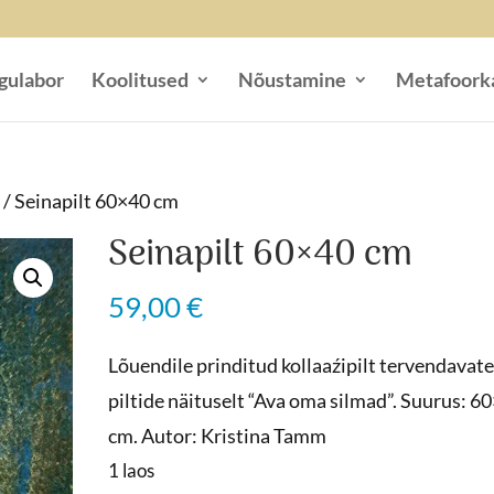
gulabor
Koolitused
Nõustamine
Metafoork
t
/ Seinapilt 60×40 cm
Seinapilt 60×40 cm
59,00
€
Lõuendile prinditud kollaaźipilt tervendavat
piltide näituselt “Ava oma silmad”. Suurus: 6
cm. Autor: Kristina Tamm
1 laos