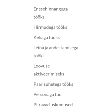
Enesehinnanguga
tööks
Hirmudega tööks
Kehaga tööks
Leina ja andestamisega
tööks
Loovuse
aktiveerimiseks
Paarisuhetega tööks
Personaga töö
Piiravad uskumused