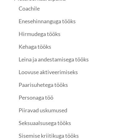
Coachile
Enesehinnanguga tööks
Hirmudega tööks
Kehaga tööks
Leina ja andestamisega tööks
Loovuse aktiveerimiseks
Paarisuhetega tööks
Personaga töö
Piiravad uskumused
Seksuaalsusega tööks
Sisemise kriitikuga tööks