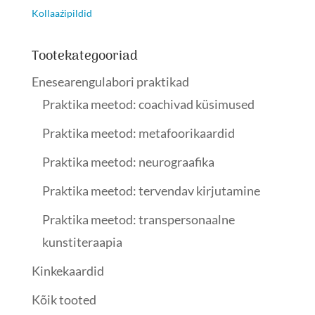
Kollaaźipildid
Tootekategooriad
Enesearengulabori praktikad
Praktika meetod: coachivad küsimused
Praktika meetod: metafoorikaardid
Praktika meetod: neurograafika
Praktika meetod: tervendav kirjutamine
Praktika meetod: transpersonaalne
kunstiteraapia
Kinkekaardid
Kõik tooted