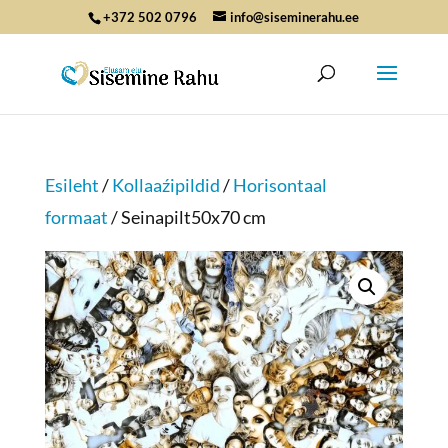
+372 502 0796
info@siseminerahu.ee
Esileht
/
Kollaaźipildid
/
Horisontaal
formaat
/ Seinapilt50x70 cm