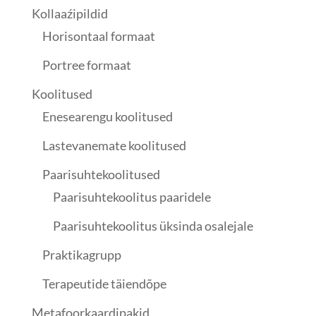
Kollaaźipildid
Horisontaal formaat
Portree formaat
Koolitused
Enesearengu koolitused
Lastevanemate koolitused
Paarisuhtekoolitused
Paarisuhtekoolitus paaridele
Paarisuhtekoolitus üksinda osalejale
Praktikagrupp
Terapeutide täiendõpe
Metafoorkaardipakid