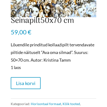
Seinapilt50x70 cm
59,00
€
Lõuendile prinditud kollaaźipilt tervendavate
piltide näituselt “Ava oma silmad”. Suurus:
50×70 cm. Autor: Kristina Tamm
1 laos
Seinapilt50x70
Lisa korvi
cm
kogus
Kategooriad:
Horisontaal formaat
,
Kõik tooted
,