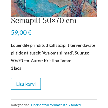
Seinapilt 50×70 cm
59,00
€
Lõuendile prinditud kollaaźipilt tervendavate
piltide näituselt “Ava oma silmad”. Suurus:
50×70 cm. Autor: Kristina Tamm
1 laos
Seinapilt
Lisa korvi
50x70
cm
kogus
Kategooriad:
Horisontaal formaat
,
Kõik tooted
,