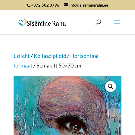
+372 502 0796
info@siseminerahu.ee
Esileht
/
Kollaaźipildid
/
Horisontaal
formaat
/ Seinapilt 50×70 cm