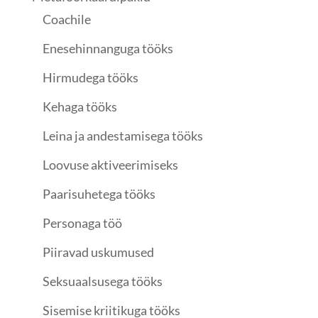
Coachile
Enesehinnanguga tööks
Hirmudega tööks
Kehaga tööks
Leina ja andestamisega tööks
Loovuse aktiveerimiseks
Paarisuhetega tööks
Personaga töö
Piiravad uskumused
Seksuaalsusega tööks
Sisemise kriitikuga tööks