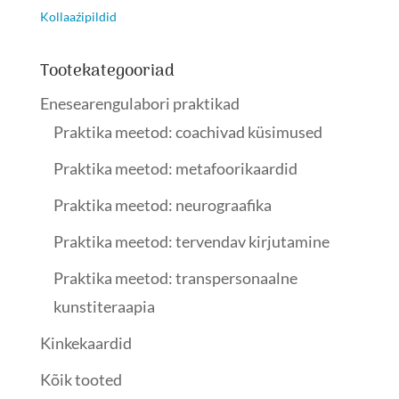
Kollaaźipildid
Tootekategooriad
Enesearengulabori praktikad
Praktika meetod: coachivad küsimused
Praktika meetod: metafoorikaardid
Praktika meetod: neurograafika
Praktika meetod: tervendav kirjutamine
Praktika meetod: transpersonaalne
kunstiteraapia
Kinkekaardid
Kõik tooted