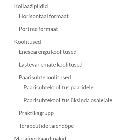
Kollaaźipildid
Horisontaal formaat
Portree formaat
Koolitused
Enesearengu koolitused
Lastevanemate koolitused
Paarisuhtekoolitused
Paarisuhtekoolitus paaridele
Paarisuhtekoolitus üksinda osalejale
Praktikagrupp
Terapeutide täiendõpe
Metafoorkaardipakid