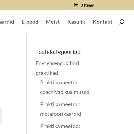
0 Items
aardid
E-pood
Meist
Kasulik
Kontakt
Tootekategooriad
Enesearengulabori
praktikad
Praktika meetod:
coachivad küsimused
Praktika meetod:
metafoorikaardid
Praktika meetod: