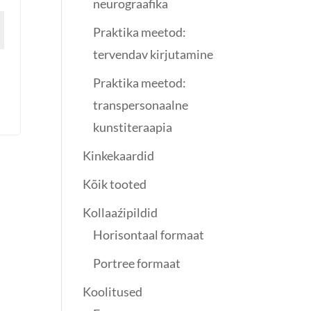
neurograafika
Praktika meetod:
tervendav kirjutamine
Praktika meetod:
transpersonaalne
kunstiteraapia
Kinkekaardid
Kõik tooted
Kollaaźipildid
Horisontaal formaat
Portree formaat
Koolitused