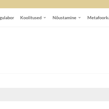
gulabor
Koolitused
Nõustamine
Metafoork
utud