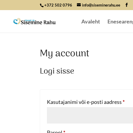
+372 502 0796
info@siseminerahu.ee
Avaleht
Enesearen
My account
Logi sisse
Nõ
Kasutajanimi või e-posti aadress
*
Nõutud
Parool
*