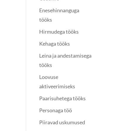
Enesehinnanguga
tööks
Hirmudega tööks
Kehaga tööks
Leina ja andestamisega
tööks
Loovuse
aktiveerimiseks
Paarisuhetega tööks
Personaga töö
Piiravad uskumused