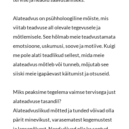
Alateadvus on psühholoogiline mõiste, mis
viitab teadvuse all olevale tegevusele ja
mõtlemisele. See hõlmab meie teadvustamata
emotsioone, uskumusi, soove ja motiive. Kuigi
me pole alati teadlikud sellest, mida meie
alateadvus mõtleb või tunneb, mõjutab see
siiski meie igapäevast käitumist ja otsuseid.
Miks peaksime tegelema vaimse tervisega just
alateadvuse tasandil?
Alateadvuslikud mõtted ja tunded võivad olla
pärit minevikust, varasematest kogemustest
ja lapsepõlvest. Need võivad olla ka seotud