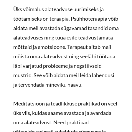
Üks võimalus alateadvuse uurimiseks ja
töötamiseks on teraapia. Psühhoteraapia võib
aidata meil avastada sügavamad tasandid oma
alateadvuses ning tuua esile teadvustamata
mõtteid ja emotsioone. Terapeut aitab meil
mõista oma alateadvust ning seeläbi töötada
läbi varjatud probleeme ja negatiivseid
mustrid. See võib aidata meil leida lahendusi
ja tervendada mineviku haavu.
Meditatsioon ja teadlikkuse praktikad on veel
üks viis, kuidas saame avastada ja avardada
oma alateadvust. Need praktikad
võimaldavad meil sukelduda sügavamale