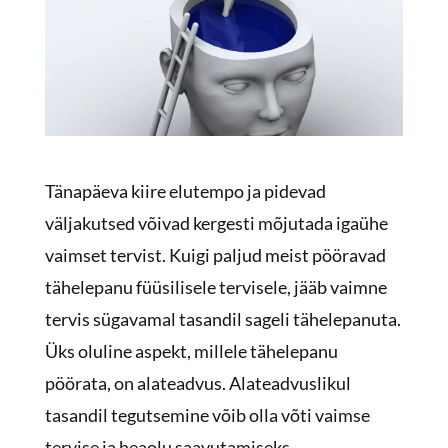
Tänapäeva kiire elutempo ja pidevad
väljakutsed võivad kergesti mõjutada igaühe
vaimset tervist. Kuigi paljud meist pööravad
tähelepanu füüsilisele tervisele, jääb vaimne
tervis sügavamal tasandil sageli tähelepanuta.
Üks oluline aspekt, millele tähelepanu
pöörata, on alateadvus. Alateadvuslikul
tasandil tegutsemine võib olla võti vaimse
tervise ja heaolu saavutamiseks.