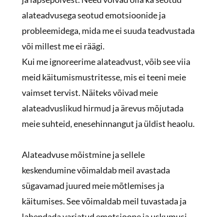
alateadvusega seotud emotsioonide ja
probleemidega, mida me ei suuda teadvustada
või millest me ei räägi.
Kui me ignoreerime alateadvust, võib see viia
meid käitumismustritesse, mis ei teeni meie
vaimset tervist. Näiteks võivad meie
alateadvuslikud hirmud ja ärevus mõjutada
meie suhteid, enesehinnangut ja üldist heaolu.
Alateadvuse mõistmine ja sellele
keskendumine võimaldab meil avastada
sügavamad juured meie mõtlemises ja
käitumises. See võimaldab meil tuvastada ja
lahendada varjatud emotsioone ja uskumusi,