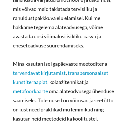
mis võivad meid takistada tervisliku ja
rahuldustpakkkuva elu elamisel. Kui me
hakkame tegelema alateadvusega, võime
avastada uusi võimalusi isikliku kasvu ja
eneseteadvuse suurendamiseks.
Mina kasutan ise igapäevaste meetoditena
tervendavat kirjutamist
,
transpersonaalset
kunstiteraapiat
, kolaaźitehnikat ja
metafoorkaarte
oma alateadvusega ühenduse
saamiseks. Tulemused on võimsad ja seetõttu
on just need praktikad mu lemmikud ning
kasutan neid meetodeid ka koolitustel.