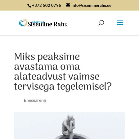
+372 502 0796
info@siseminerahu.ee
Miks peaksime
avastama oma
alateadvust vaimse
tervisega tegelemisel?