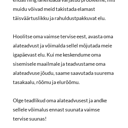
muidu võivad meid takistada elamast
täisväärtuslikku ja rahuldustpakkuvat elu.
Hoolitse oma vaimse tervise eest, avasta oma
alateadvust ja võimalda sellel mõjutada meie
igapäevast elu. Kui me keskendume oma
sisemisele maailmale ja teadvustame oma
alateadvuse jõudu, saame saavutada suurema
tasakaalu, rõõmu ja elurõõmu.
Olge teadlikud oma alateadvusest ja andke
sellele võimalus ennast suunata vaimse
tervise suunas!