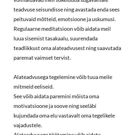
teadvuse seisundisse ning avastada enda sees
peituvaid mõtteid, emotsioone ja uskumusi.
Regulaarne meditatsioon võib aidata meil
luua sisemist tasakaalu, suurendada
teadlikkust oma alateadvusest ning saavutada
paremat vaimset tervist.
Alateadvusega tegelemine võib tuua meile
mitmeid eeliseid.
See võib aidata paremini mõista oma
motivatsioone ja soove ning seeläbi
kujundada oma elu vastavalt oma tegelikele
vajadustele.
Alateadvusega töötamine võib aidata