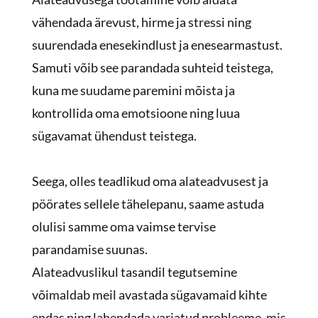
vähendada ärevust, hirme ja stressi ning
suurendada enesekindlust ja enesearmastust.
Samuti võib see parandada suhteid teistega,
kuna me suudame paremini mõista ja
kontrollida oma emotsioone ning luua
sügavamat ühendust teistega.
Seega, olles teadlikud oma alateadvusest ja
pöörates sellele tähelepanu, saame astuda
olulisi samme oma vaimse tervise
parandamise suunas.
Alateadvuslikul tasandil tegutsemine
võimaldab meil avastada sügavamaid kihte
endas ning lahendada varjatud probleeme, mis