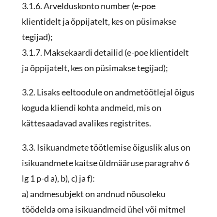
3.1.6. Arvelduskonto number (e-poe
klientidelt ja õppijatelt, kes on püsimakse
tegijad);
3.1.7. Maksekaardi detailid (e-poe klientidelt
ja õppijatelt, kes on püsimakse tegijad);
3.2. Lisaks eeltoodule on andmetöötlejal õigus
koguda kliendi kohta andmeid, mis on
kättesaadavad avalikes registrites.
3.3. Isikuandmete töötlemise õiguslik alus on
isikuandmete kaitse üldmääruse paragrahv 6
lg 1 p-d a), b), c) ja f):
a) andmesubjekt on andnud nõusoleku
töödelda oma isikuandmeid ühel või mitmel