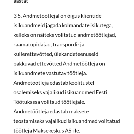
aastat
3.5. Andmetöötlejal on õigus klientide
isikuandmeid jagada kolmandate isikutega,
kelleks on näiteks volitatud andmetöötlejad,
raamatupidajad, transpordi- ja
kullerettevõtted, ülekandeteenuseid
pakkuvad ettevõtted Andmetöötleja on
isikuandmete vastutav töötleja.
Andmetöötleja edastab koolitustel
osalemiseks vajalikud isikuandmed Eesti
Töötukassa volitaud töötlejale.
Andmetöötleja edastab maksete
teostamiseks vajalikud isikuandmed volitatud
töötleja Maksekeskus AS-ile.