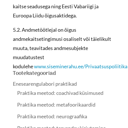
kaitse seadusega ning Eesti Vabariigi ja
Euroopa Liidu õigusaktidega.
5.2. Andmetöötlejal on õigus
andmekaitsetingimusi osaliselt või täielikult
muuta, teavitades andmesubjekte
muudatustest
kodulehe
www.siseminerahu.ee/Privaatsuspoliitika
Tootekategooriad
Enesearengulabori praktikad
Praktika meetod: coachivad küsimused
Praktika meetod: metafoorikaardid
Praktika meetod: neurograafika