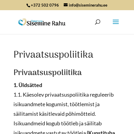
+372 502 0796
info@siseminerahu.ee
Privaatsuspoliitika
Privaatsuspoliitika
1. Üldsätted
1.1. Käesolev privaatsuspoliitika reguleerib
isikuandmete kogumist, töötlemist ja
säilitamist käsitlevaid põhimõtteid.
Isikuandmeid kogub töötleb ja säilitab
isikuandmete vastutav töötleja
(Kunstituba