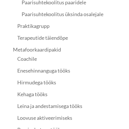
Paarisuhtekoolitus paaridele
Paarisuhtekoolitus üksinda osalejale
Praktikagrupp
Terapeutide täiendõpe
Metafoorkaardipakid
Coachile
Enesehinnanguga tööks
Hirmudega tööks
Kehaga tööks
Leina ja andestamisega tööks
Loovuse aktiveerimiseks