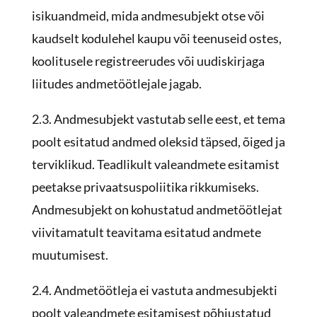
isikuandmeid, mida andmesubjekt otse või
kaudselt kodulehel kaupu või teenuseid ostes,
koolitusele registreerudes või uudiskirjaga
liitudes andmetöötlejale jagab.
2.3. Andmesubjekt vastutab selle eest, et tema
poolt esitatud andmed oleksid täpsed, õiged ja
terviklikud. Teadlikult valeandmete esitamist
peetakse privaatsuspoliitika rikkumiseks.
Andmesubjekt on kohustatud andmetöötlejat
viivitamatult teavitama esitatud andmete
muutumisest.
2.4. Andmetöötleja ei vastuta andmesubjekti
poolt valeandmete esitamisest põhjustatud