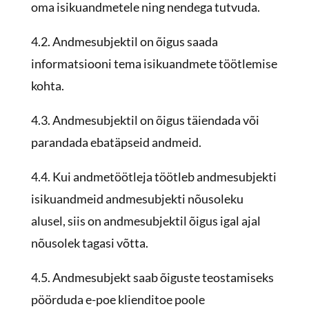
oma isikuandmetele ning nendega tutvuda.
4.2. Andmesubjektil on õigus saada
informatsiooni tema isikuandmete töötlemise
kohta.
4.3. Andmesubjektil on õigus täiendada või
parandada ebatäpseid andmeid.
4.4. Kui andmetöötleja töötleb andmesubjekti
isikuandmeid andmesubjekti nõusoleku
alusel, siis on andmesubjektil õigus igal ajal
nõusolek tagasi võtta.
4.5. Andmesubjekt saab õiguste teostamiseks
pöörduda e-poe klienditoe poole