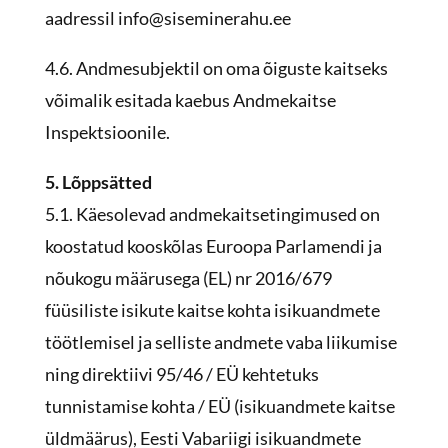
aadressil info@siseminerahu.ee
4.6. Andmesubjektil on oma õiguste kaitseks
võimalik esitada kaebus Andmekaitse
Inspektsioonile.
5. Lõppsätted
5.1. Käesolevad andmekaitsetingimused on
koostatud kooskõlas Euroopa Parlamendi ja
nõukogu määrusega (EL) nr 2016/679
füüsiliste isikute kaitse kohta isikuandmete
töötlemisel ja selliste andmete vaba liikumise
ning direktiivi 95/46 / EÜ kehtetuks
tunnistamise kohta / EÜ (isikuandmete kaitse
üldmäärus), Eesti Vabariigi isikuandmete