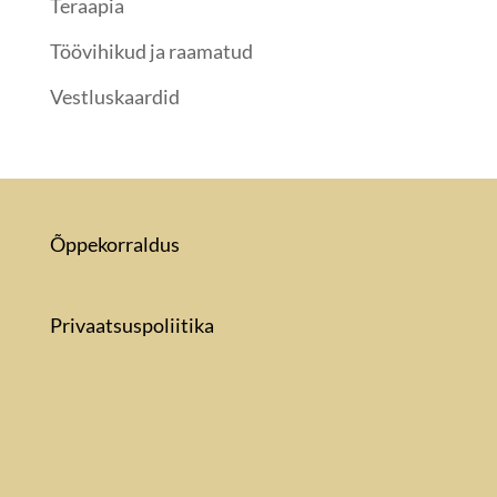
Teraapia
Töövihikud ja raamatud
Vestluskaardid
Õppekorraldus
Privaatsuspoliitika