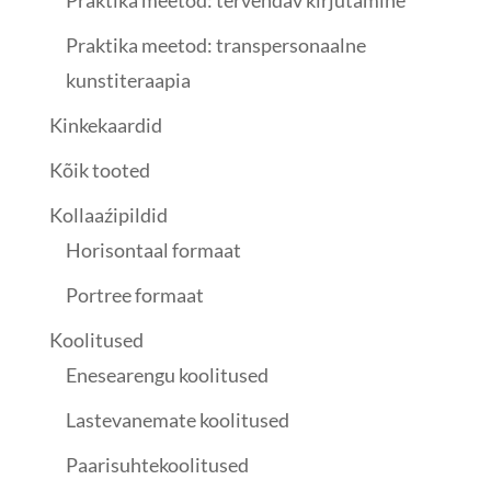
Praktika meetod: tervendav kirjutamine
Praktika meetod: transpersonaalne
kunstiteraapia
Kinkekaardid
Kõik tooted
Kollaaźipildid
Horisontaal formaat
Portree formaat
Koolitused
Enesearengu koolitused
Lastevanemate koolitused
Paarisuhtekoolitused