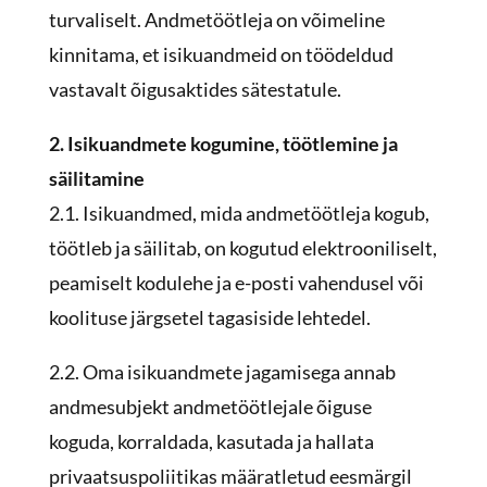
turvaliselt. Andmetöötleja on võimeline
kinnitama, et isikuandmeid on töödeldud
vastavalt õigusaktides sätestatule.
2. Isikuandmete kogumine, töötlemine ja
säilitamine
2.1. Isikuandmed, mida andmetöötleja kogub,
töötleb ja säilitab, on kogutud elektrooniliselt,
peamiselt kodulehe ja e-posti vahendusel või
koolituse järgsetel tagasiside lehtedel.
2.2. Oma isikuandmete jagamisega annab
andmesubjekt andmetöötlejale õiguse
koguda, korraldada, kasutada ja hallata
privaatsuspoliitikas määratletud eesmärgil