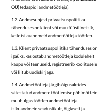
OÜ)
(edaspidi andmetöötleja).
1.2. Andmesubjekt privaatsuspoliitika
tähenduses on klient või muu füüsiline isik,
kelle isikuandmeid andmetöötleja töötleb.
1.3. Klient privaatsuspoliitika tähenduses on
igaüks, kes ostab andmetöötleja kodulehelt
kaupu või teenuseid, registreerib koolitusele
või liitub uudiskirjaga.
1.4. Andmetöötleja järgib õigusaktides
sätestatud andmete töötlemise põhimõtteid,
muuhulgas töötleb andmetöötleja
isikuandmeid seaduslikult, õiglaselt ja