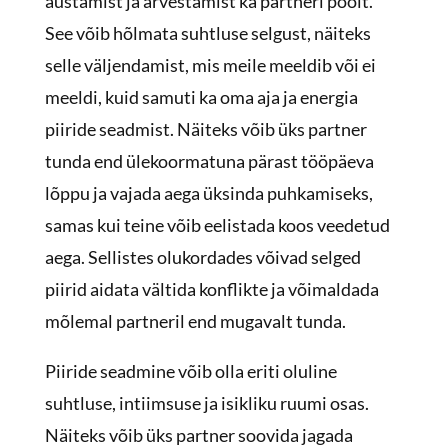
austamist ja arvestamist ka partneri poolt.
See võib hõlmata suhtluse selgust, näiteks
selle väljendamist, mis meile meeldib või ei
meeldi, kuid samuti ka oma aja ja energia
piiride seadmist. Näiteks võib üks partner
tunda end ülekoormatuna pärast tööpäeva
lõppu ja vajada aega üksinda puhkamiseks,
samas kui teine võib eelistada koos veedetud
aega. Sellistes olukordades võivad selged
piirid aidata vältida konflikte ja võimaldada
mõlemal partneril end mugavalt tunda.
Piiride seadmine võib olla eriti oluline
suhtluse, intiimsuse ja isikliku ruumi osas.
Näiteks võib üks partner soovida jagada