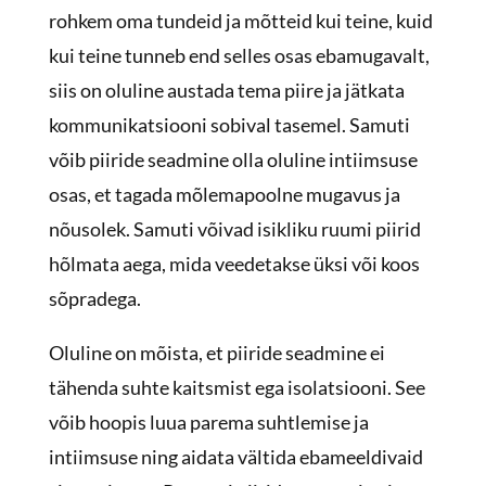
rohkem oma tundeid ja mõtteid kui teine, kuid
kui teine tunneb end selles osas ebamugavalt,
siis on oluline austada tema piire ja jätkata
kommunikatsiooni sobival tasemel. Samuti
võib piiride seadmine olla oluline intiimsuse
osas, et tagada mõlemapoolne mugavus ja
nõusolek. Samuti võivad isikliku ruumi piirid
hõlmata aega, mida veedetakse üksi või koos
sõpradega.
Oluline on mõista, et piiride seadmine ei
tähenda suhte kaitsmist ega isolatsiooni. See
võib hoopis luua parema suhtlemise ja
intiimsuse ning aidata vältida ebameeldivaid