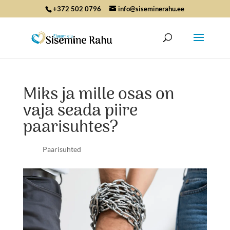
+372 502 0796
info@siseminerahu.ee
Miks ja mille osas on
vaja seada piire
paarisuhtes?