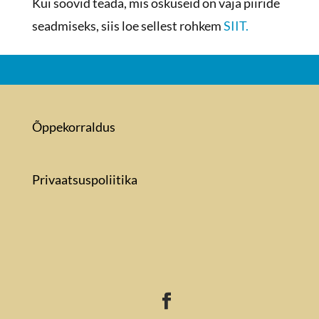
Kui soovid teada, mis oskuseid on vaja piiride
seadmiseks, siis loe sellest rohkem
SIIT.
Õppekorraldus
Privaatsuspoliitika