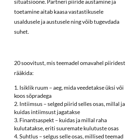
situatsioone. Partneri piiride austamine ja
toetamine aitab kaasa vastastikusele
usaldusele ja austusele ning võib tugevdada
suhet.
20 soovitust, mis teemadel omavahel piiridest
rääkida:
Isiklik ruum – aeg, mida veedetakse üksi või
koos sõpradega
Intiimsus – selged piirid selles osas, millal ja
kuidas intiimsust jagatakse
Finantsaspekt – kuidas ja millal raha
kulutatakse, eriti suuremate kulutuste osas
Suhtlus – selgus selle osas, millised teemad