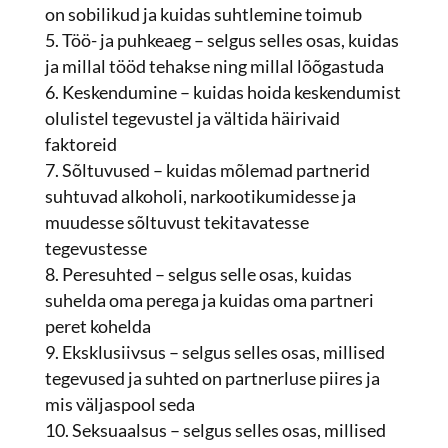
on sobilikud ja kuidas suhtlemine toimub
Töö- ja puhkeaeg – selgus selles osas, kuidas
ja millal tööd tehakse ning millal lõõgastuda
Keskendumine – kuidas hoida keskendumist
olulistel tegevustel ja vältida häirivaid
faktoreid
Sõltuvused – kuidas mõlemad partnerid
suhtuvad alkoholi, narkootikumidesse ja
muudesse sõltuvust tekitavatesse
tegevustesse
Peresuhted – selgus selle osas, kuidas
suhelda oma perega ja kuidas oma partneri
peret kohelda
Eksklusiivsus – selgus selles osas, millised
tegevused ja suhted on partnerluse piires ja
mis väljaspool seda
Seksuaalsus – selgus selles osas, millised