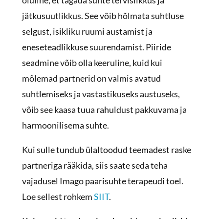
oluline, et tagada suhte tervislikkus ja
jätkusuutlikkus. See võib hõlmata suhtluse
selgust, isikliku ruumi austamist ja
eneseteadlikkuse suurendamist. Piiride
seadmine võib olla keeruline, kuid kui
mõlemad partnerid on valmis avatud
suhtlemiseks ja vastastikuseks austuseks,
võib see kaasa tuua rahuldust pakkuvama ja
harmoonilisema suhte.
Kui sulle tundub ülaltoodud teemadest raske
partneriga rääkida, siis saate seda teha
vajadusel Imago paarisuhte terapeudi toel.
Loe sellest rohkem
SIIT
.