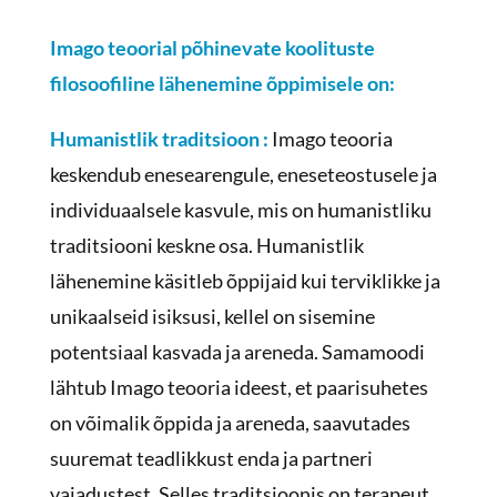
Imago teoorial põhinevate koolituste
filosoofiline lähenemine õppimisele on:
Humanistlik traditsioon :
Imago teooria
keskendub enesearengule, eneseteostusele ja
individuaalsele kasvule, mis on humanistliku
traditsiooni keskne osa. Humanistlik
lähenemine käsitleb õppijaid kui terviklikke ja
unikaalseid isiksusi, kellel on sisemine
potentsiaal kasvada ja areneda. Samamoodi
lähtub Imago teooria ideest, et paarisuhetes
on võimalik õppida ja areneda, saavutades
suuremat teadlikkust enda ja partneri
vajadustest. Selles traditsioonis on terapeut