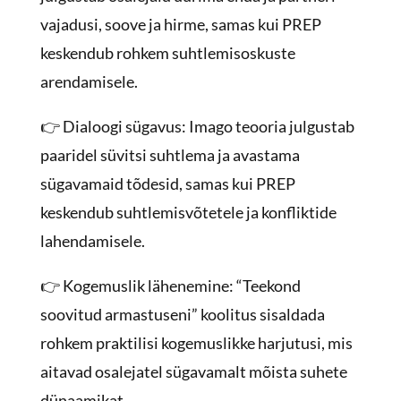
vajadusi, soove ja hirme, samas kui PREP
keskendub rohkem suhtlemisoskuste
arendamisele.
👉 Dialoogi sügavus: Imago teooria julgustab
paaridel süvitsi suhtlema ja avastama
sügavamaid tõdesid, samas kui PREP
keskendub suhtlemisvõtetele ja konfliktide
lahendamisele.
👉 Kogemuslik lähenemine: “Teekond
soovitud armastuseni” koolitus sisaldada
rohkem praktilisi kogemuslikke harjutusi, mis
aitavad osalejatel sügavamalt mõista suhete
dünaamikat.