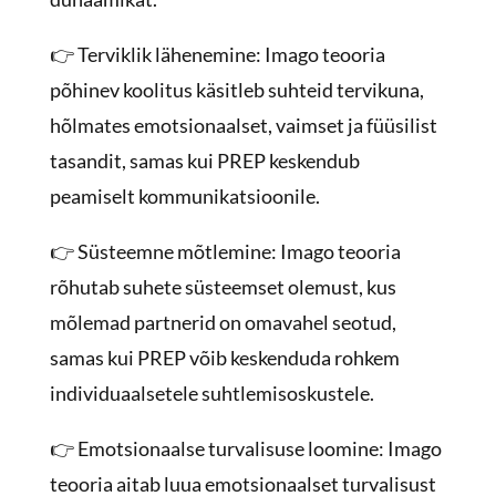
👉 Terviklik lähenemine: Imago teooria
põhinev koolitus käsitleb suhteid tervikuna,
hõlmates emotsionaalset, vaimset ja füüsilist
tasandit, samas kui PREP keskendub
peamiselt kommunikatsioonile.
👉 Süsteemne mõtlemine: Imago teooria
rõhutab suhete süsteemset olemust, kus
mõlemad partnerid on omavahel seotud,
samas kui PREP võib keskenduda rohkem
individuaalsetele suhtlemisoskustele.
👉 Emotsionaalse turvalisuse loomine: Imago
teooria aitab luua emotsionaalset turvalisust