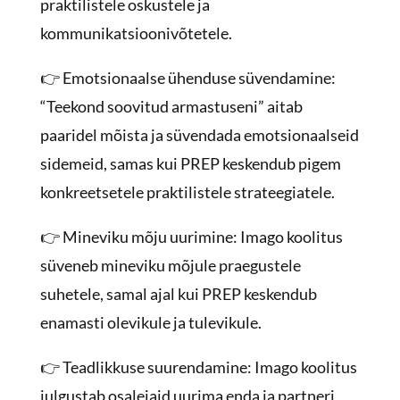
praktilistele oskustele ja
kommunikatsioonivõtetele.
👉 Emotsionaalse ühenduse süvendamine:
“Teekond soovitud armastuseni” aitab
paaridel mõista ja süvendada emotsionaalseid
sidemeid, samas kui PREP keskendub pigem
konkreetsetele praktilistele strateegiatele.
👉 Mineviku mõju uurimine: Imago koolitus
süveneb mineviku mõjule praegustele
suhetele, samal ajal kui PREP keskendub
enamasti olevikule ja tulevikule.
👉 Teadlikkuse suurendamine: Imago koolitus
julgustab osalejaid uurima enda ja partneri