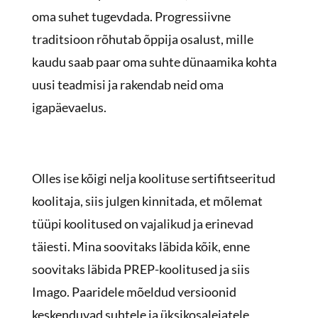
oma suhet tugevdada. Progressiivne
traditsioon rõhutab õppija osalust, mille
kaudu saab paar oma suhte dünaamika kohta
uusi teadmisi ja rakendab neid oma
igapäevaelus.
Olles ise kõigi nelja koolituse sertifitseeritud
koolitaja, siis julgen kinnitada, et mõlemat
tüüpi koolitused on vajalikud ja erinevad
täiesti. Mina soovitaks läbida kõik, enne
soovitaks läbida PREP-koolitused ja siis
Imago. Paaridele mõeldud versioonid
keskenduvad suhtele ja üksikosalejatele