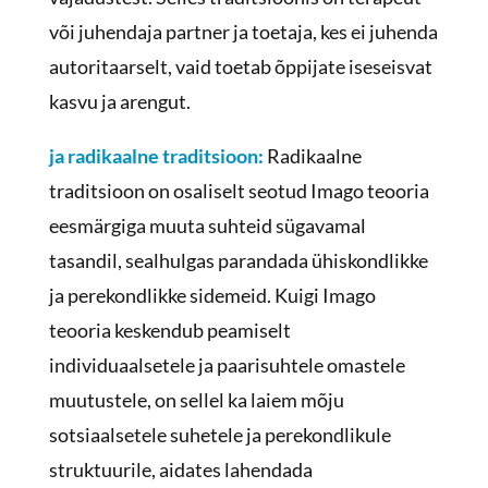
või juhendaja partner ja toetaja, kes ei juhenda
autoritaarselt, vaid toetab õppijate iseseisvat
kasvu ja arengut.
ja radikaalne traditsioon:
Radikaalne
traditsioon on osaliselt seotud Imago teooria
eesmärgiga muuta suhteid sügavamal
tasandil, sealhulgas parandada ühiskondlikke
ja perekondlikke sidemeid. Kuigi Imago
teooria keskendub peamiselt
individuaalsetele ja paarisuhtele omastele
muutustele, on sellel ka laiem mõju
sotsiaalsetele suhetele ja perekondlikule
struktuurile, aidates lahendada