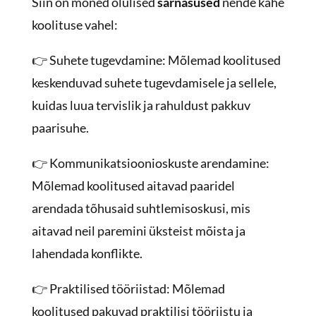
Siin on mõned olulised
sarnasused
nende kahe
koolituse vahel:
👉 Suhete tugevdamine: Mõlemad koolitused
keskenduvad suhete tugevdamisele ja sellele,
kuidas luua tervislik ja rahuldust pakkuv
paarisuhe.
👉 Kommunikatsioonioskuste arendamine:
Mõlemad koolitused aitavad paaridel
arendada tõhusaid suhtlemisoskusi, mis
aitavad neil paremini üksteist mõista ja
lahendada konflikte.
👉 Praktilised tööriistad: Mõlemad
koolitused pakuvad praktilisi tööriistu ja