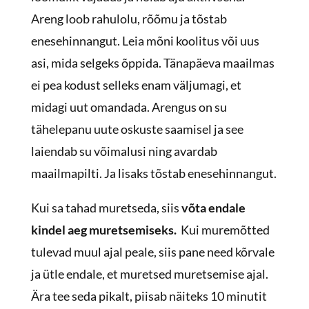
Areng loob rahulolu, rõõmu ja tõstab
enesehinnangut. Leia mõni koolitus või uus
asi, mida selgeks õppida. Tänapäeva maailmas
ei pea kodust selleks enam väljumagi, et
midagi uut omandada. Arengus on su
tähelepanu uute oskuste saamisel ja see
laiendab su võimalusi ning avardab
maailmapilti. Ja lisaks tõstab enesehinnangut.
Kui sa tahad muretseda, siis
võta endale
kindel aeg muretsemiseks.
Kui muremõtted
tulevad muul ajal peale, siis pane need kõrvale
ja ütle endale, et muretsed muretsemise ajal.
Ära tee seda pikalt, piisab näiteks 10 minutit