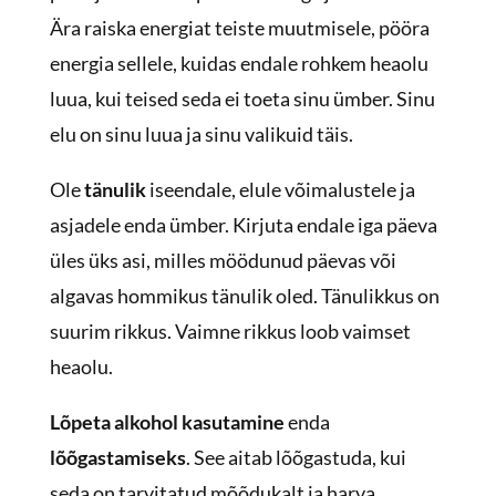
Ära raiska energiat teiste muutmisele, pööra
energia sellele, kuidas endale rohkem heaolu
luua, kui teised seda ei toeta sinu ümber. Sinu
elu on sinu luua ja sinu valikuid täis.
Ole
tänulik
iseendale, elule võimalustele ja
asjadele enda ümber. Kirjuta endale iga päeva
üles üks asi, milles möödunud päevas või
algavas hommikus tänulik oled. Tänulikkus on
suurim rikkus. Vaimne rikkus loob vaimset
heaolu.
Lõpeta alkohol kasutamine
enda
lõõgastamiseks
. See aitab lõõgastuda, kui
seda on tarvitatud mõõdukalt ja harva.