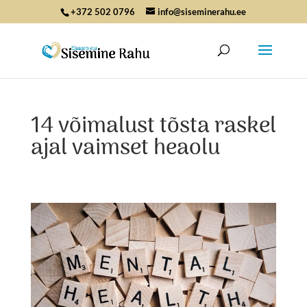
+372 502 0796
info@siseminerahu.ee
14 võimalust tõsta raskel
ajal vaimset heaolu