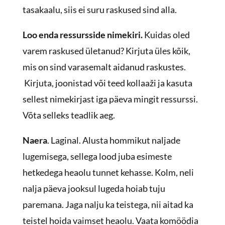
tasakaalu, siis ei suru raskused sind alla.
Loo enda ressursside nimekiri.
Kuidas oled
varem raskused ületanud? Kirjuta üles kõik,
mis on sind varasemalt aidanud raskustes.
Kirjuta, joonistad või teed kollaaži ja kasuta
sellest nimekirjast iga päeva mingit ressurssi.
Võta selleks teadlik aeg.
Naera
. Laginal. Alusta hommikut naljade
lugemisega, sellega lood juba esimeste
hetkedega heaolu tunnet kehasse. Kolm, neli
nalja päeva jooksul lugeda hoiab tuju
paremana. Jaga nalju ka teistega, nii aitad ka
teistel hoida vaimset heaolu. Vaata komöödia