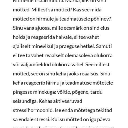
Mõtlemist saab muuta
.
Märka, kus on sinu
mõtted. Millest sa mõtled? Kas see mida
mõtled on hirmule ja teadmatusele põhinev?
Sinu vana ajuosa, mille eesmärk on sind elus
hoida ja reageerida halvale, ei tee vahet
ajaliselt minevikul ja praeguse hetkel. Samuti
ei tee ta vahet reaalselt olemasoleva olukorra
või väljamõeldud olukorra vahel. See millest
mõtled, see on sinu keha jaoks reaalsus. Sinu
keha reageerib hirmu ja teadmatuse mõtetele
pingesse minekuga: võitle, põgene, tardu
seisundiga. Kehas aktiveeruvad
stressihormoonid. Ise enda mõtetega tekitad
sa endale stressi. Kui su mõtted on iga päeva