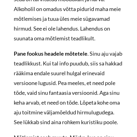
Alkoholil on omadus võtta pidurid maha meie
mõtlemises ja tuua üles meie sügavamad
hirmud. See ei ole lahendus. Lahendus on
suunata oma mõtlemist teadlikult.
Pane fookus headele mõtetele
. Sinu aju vajab
teadlikkust. Kui tal info puudub, siis sa hakkad
rääkima endale suurel hulgal erinevaid
versioone lugusid. Pea meeles, et need pole
tõde, vaid sinu fantaasia versioonid. Aga sinu
keha arvab, et need on tõde. Lõpeta kohe oma
aju toitmine väljamõeldud hirmulugudega.
See lükkab sind aina rohkem kuristiku poole.