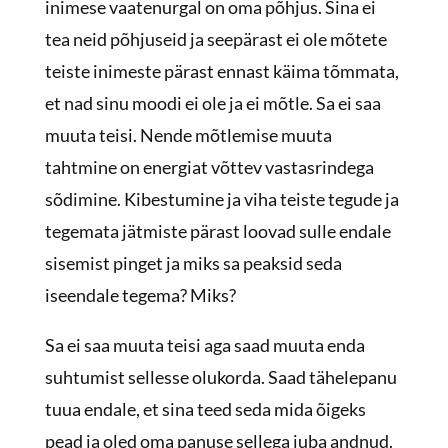
inimese vaatenurgal on oma põhjus. Sina ei
tea neid põhjuseid ja seepärast ei ole mõtete
teiste inimeste pärast ennast käima tõmmata,
et nad sinu moodi ei ole ja ei mõtle. Sa ei saa
muuta teisi. Nende mõtlemise muuta
tahtmine on energiat võttev vastasrindega
sõdimine. Kibestumine ja viha teiste tegude ja
tegemata jätmiste pärast loovad sulle endale
sisemist pinget ja miks sa peaksid seda
iseendale tegema? Miks?
Sa ei saa muuta teisi aga saad muuta enda
suhtumist sellesse olukorda. Saad tähelepanu
tuua endale, et sina teed seda mida õigeks
pead ja oled oma panuse sellega juba andnud.