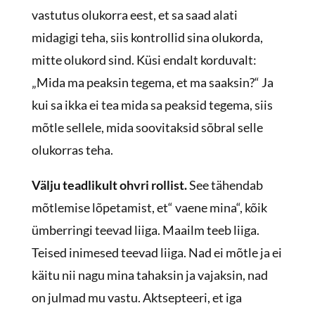
vastutus olukorra eest, et sa saad alati
midagigi teha, siis kontrollid sina olukorda,
mitte olukord sind. Küsi endalt korduvalt:
„Mida ma peaksin tegema, et ma saaksin?“ Ja
kui sa ikka ei tea mida sa peaksid tegema, siis
mõtle sellele, mida soovitaksid sõbral selle
olukorras teha.
Välju teadlikult ohvri rollist.
See tähendab
mõtlemise lõpetamist, et“ vaene mina“, kõik
ümberringi teevad liiga. Maailm teeb liiga.
Teised inimesed teevad liiga. Nad ei mõtle ja ei
käitu nii nagu mina tahaksin ja vajaksin, nad
on julmad mu vastu. Aktsepteeri, et iga