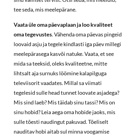
tee seda, mis meelepärane.
Vaata üle oma päevaplaan ja loo kvaliteet
oma tegevustes
. Vähenda oma päevas pingeid
loovaid asju ja tegele kindlasti iga päev millegi
meelepärasega kasvõi natuke. Vaata, et see
mida sa teeksid, oleks kvaliteetne, mitte
lihtsalt aja surnuks löömine kalapilguga
televiisorit vaadates. Millal sa viimati
tegelesid sulle head tunnet loovate asjadega?
Mis sind laeb? Mis täidab sinu tassi? Mis on
sinu hobid? Leia aega oma hobide jaoks, mis
sulle tõesti naudingut pakuvad. Tõeliselt
nauditav hobi aitab sul minna voogamise