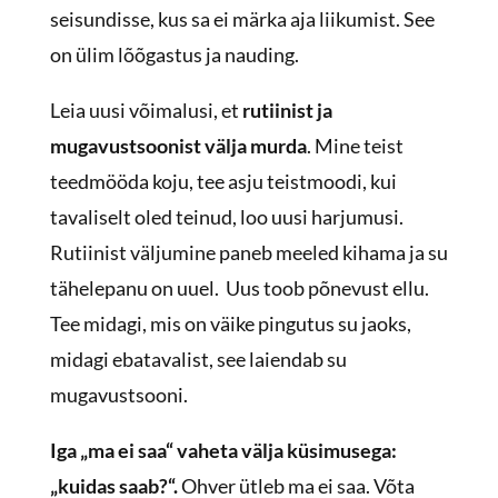
seisundisse, kus sa ei märka aja liikumist. See
on ülim lõõgastus ja nauding.
Leia uusi võimalusi, et
rutiinist ja
mugavustsoonist välja murda
. Mine teist
teedmööda koju, tee asju teistmoodi, kui
tavaliselt oled teinud, loo uusi harjumusi.
Rutiinist väljumine paneb meeled kihama ja su
tähelepanu on uuel. Uus toob põnevust ellu.
Tee midagi, mis on väike pingutus su jaoks,
midagi ebatavalist, see laiendab su
mugavustsooni.
Iga „ma ei saa“ vaheta välja küsimusega:
„kuidas saab?“.
Ohver ütleb ma ei saa. Võta