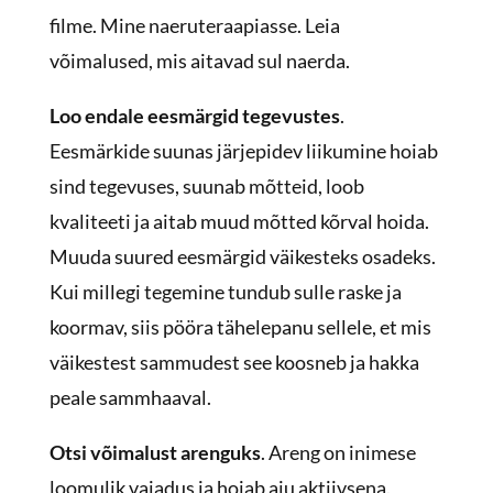
filme. Mine naeruteraapiasse. Leia
võimalused, mis aitavad sul naerda.
Loo endale eesmärgid tegevustes
.
Eesmärkide suunas järjepidev liikumine hoiab
sind tegevuses, suunab mõtteid, loob
kvaliteeti ja aitab muud mõtted kõrval hoida.
Muuda suured eesmärgid väikesteks osadeks.
Kui millegi tegemine tundub sulle raske ja
koormav, siis pööra tähelepanu sellele, et mis
väikestest sammudest see koosneb ja hakka
peale sammhaaval.
Otsi võimalust arenguks
. Areng on inimese
loomulik vajadus ja hoiab aju aktiivsena.