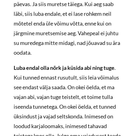
päevas. Ja siis muretse täiega. Kui aeg saab
läbi, siis luba endale, et ei lase rohkem neil
mõtetel enda üle võimu võtta, enne kui on
järgmine muretsemise aeg. Vahepeal ei juhtu
su muredega mitte midagi, nad jõuavad su ära
oodata.
Luba endal olla nõrk ja küsida abi ning tuge
.
Kui tunned ennast rusutult, siis leia võimalus
see endast välja saada. On okei öelda, et ma
vajan abi, vajan tuge teistelt, et toime tulla
iseenda tunnetega. On okei öelda, et tunned
üksindust ja vajad seltskonda. Inimesed on
loodud karjaloomaks, inimesed tahavad
teistega koos olla. Julge oma vajadusest teada