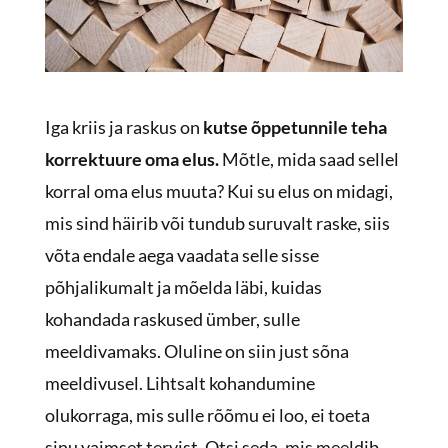
Iga kriis ja raskus on
kutse õppetunnile teha
korrektuure oma elus.
Mõtle, mida saad sellel
korral oma elus muuta? Kui su elus on midagi,
mis sind häirib või tundub suruvalt raske, siis
võta endale aega vaadata selle sisse
põhjalikumalt ja mõelda läbi, kuidas
kohandada raskused ümber, sulle
meeldivamaks. Oluline on siin just sõna
meeldivusel. Lihtsalt kohandumine
olukorraga, mis sulle rõõmu ei loo, ei toeta
sinu vaimset tervist. Otsi seda, mis meeldib,