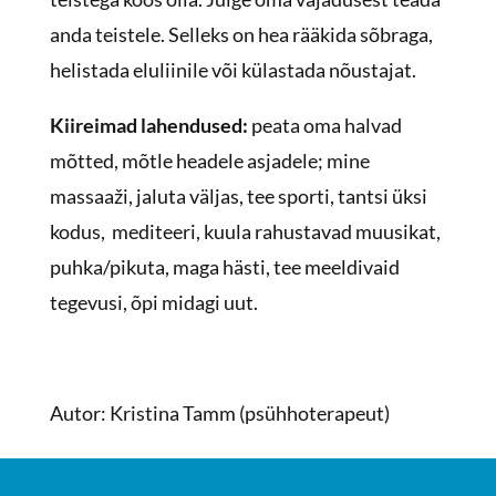
anda teistele. Selleks on hea rääkida sõbraga,
helistada eluliinile või külastada nõustajat.
Kiireimad lahendused:
peata oma halvad
mõtted, mõtle headele asjadele; mine
massaaži, jaluta väljas, tee sporti, tantsi üksi
kodus, mediteeri, kuula rahustavad muusikat,
puhka/pikuta, maga hästi, tee meeldivaid
tegevusi, õpi midagi uut.
Autor: Kristina Tamm (psühhoterapeut)