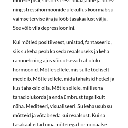
murede peal, siis on stress pikaajaline ja pidev
ning stressihormoonide üleküllus koormab su
vaimse tervise ära ja lööb tasakaalust välja.
See võib viia depressioonini.
Kui mõtled positiivsest, unistad, fantaseerid,
siis su keha peab ka seda reaalsuseks ja keha
rahuneb ning ajus võidutsevad rahulolu
hormoonid. Mõtle sellele, mis sulle tõeliselt
meeldib. Mõtle sellele, mida tahaksid hetkel ja
kus tahaksid olla. Mõtle sellele, millisena
tahad olukorda ja enda ümbrust tegelikult
näha. Mediteeri, visualiseeri. Su keha usub su
mõtteid ja võtab seda kui reaalsust. Kui sa
tasakaalustad oma mõtetega hormonaalse