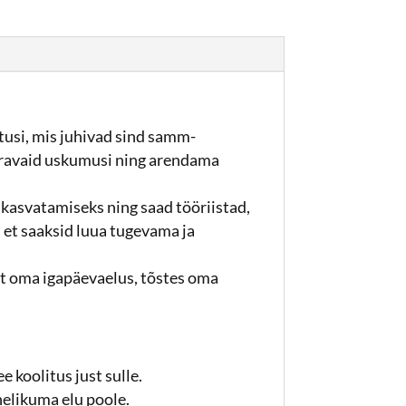
utusi, mis juhivad sind samm-
iravaid uskumusi ning arendama
 kasvatamiseks ning saad tööriistad,
, et saaksid luua tugevama ja
tut oma igapäevaelus, tõstes oma
ee koolitus just sulle.
nnelikuma elu poole.