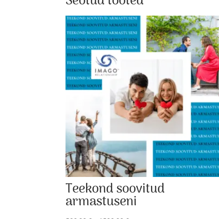
Seotud tooted
Teekond soovitud
armastuseni