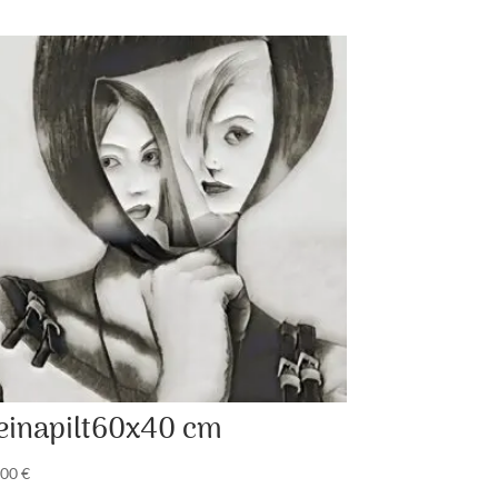
einapilt60x40 cm
,00
€