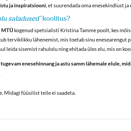
istu ja inspiratsiooni
, et suurendada oma enesekindlust ja
olu saladused"
koolitus?
u
MTÜ
kogenud spetsialisti Kristina Tamme poolt, kes mõis
ub terviklikku lähenemist, mis toetab sinu enesearengut pik
sul leida sisemist rahulolu ning ehitada üles elu, mis on ko
 tugevam enesehinnang ja astu samm lähemale elule, mida
T
. Midagi füüsilist teile ei saadeta.