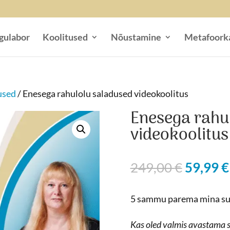
gulabor
Koolitused
Nõustamine
Metafoork
used
/ Enesega rahulolu saladused videokoolitus
Enesega rahu
videokoolitus
Algne
249,00
€
59,99
€
hind
oli:
5 sammu parema mina suun
249,00 
Kas oled valmis avastama s