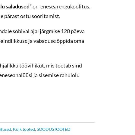
lu saladused”
on enesearengukoolitus,
he pärast ostu sooritamist.
ndale sobival ajal järgmise 120 päeva
 paindlikkuse ja vabaduse õppida oma
hjalikku töövihikut, mis toetab sind
eneseanalüüsi ja sisemise rahulolu
itused
,
Kõik tooted
,
SOODUSTOOTED