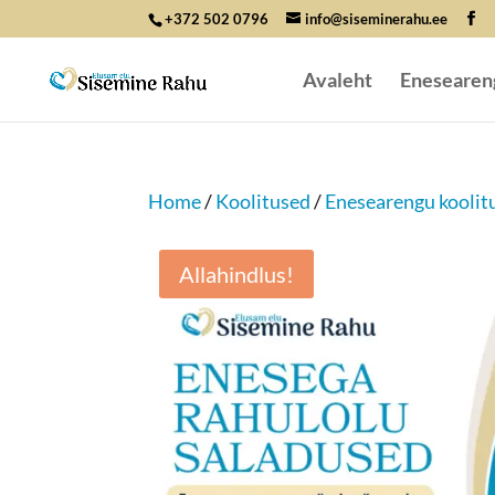
+372 502 0796
info@siseminerahu.ee
Avaleht
Enesearen
Home
/
Koolitused
/
Enesearengu koolit
Allahindlus!