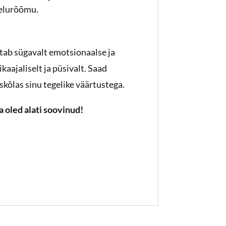
 elurõõmu.
tab sügavalt emotsionaalse ja
aajaliselt ja püsivalt. Saad
oskõlas sinu tegelike väärtustega.
 oled alati soovinud!