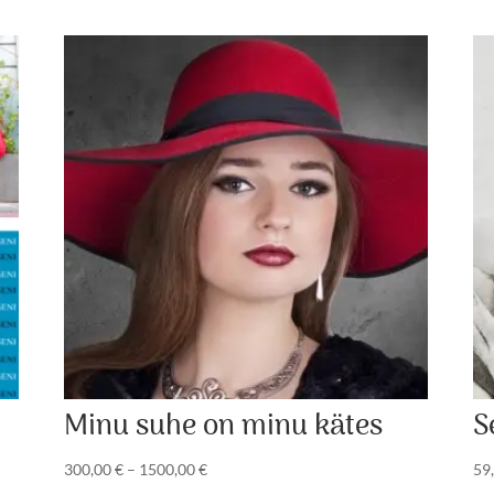
Minu suhe on minu kätes
S
Hinnavahemik:
300,00
€
–
1500,00
€
59
300,00 €