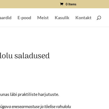
0 Items
aardid
E-pood
Meist
Kasulik
Kontakt
lolu saladused
Praegune
hind
on:
as läbi praktiliste harjutuste.
€.
59,99 €.
ügava enesearmastuse ja tõelise rahulolu