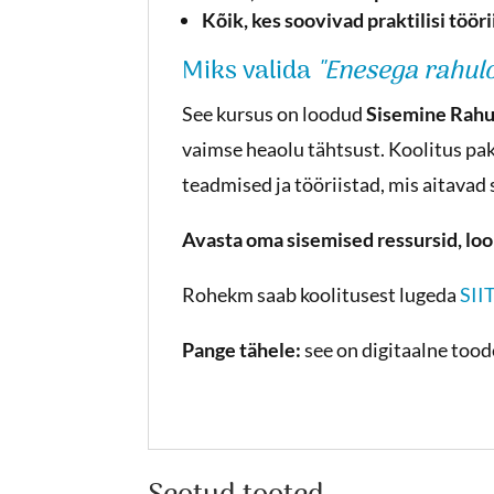
Kõik, kes soovivad praktilisi tööri
Miks valida
"Enesega rahul
See kursus on loodud
Sisemine Rah
vaimse heaolu tähtsust. Koolitus pak
teadmised ja tööriistad, mis aitavad 
Avasta oma sisemised ressursid, loo
Rohekm saab koolitusest lugeda
SII
Pange tähele:
see on digitaalne toode