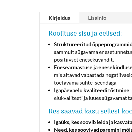
Kirjeldus
Lisainfo
Koolituse sisu ja eelised:
Struktureeritud õppeprogrammi
sammult sügavama enesetunnetuse
positiivset enesekuvandit.
Enesearmastuse ja enesekindlus
mis aitavad vabastada negatiivseid
toetavama suhte iseendaga.
Igapäevaelu kvaliteedi tõstmine
:
elukvaliteeti ja luues sügavamat t
Kes saavad kasu sellest koo
Igaüks, kes soovib leida ja kasvat
Need, kes soovivad paremini mõis