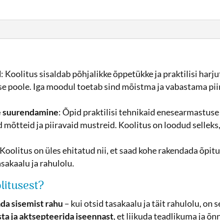
d
: Koolitus sisaldab põhjalikke õppetükke ja praktilisi harj
 poole. Iga moodul toetab sind mõistma ja vabastama pi
e suurendamine
: Õpid praktilisi tehnikaid enesearmastuse
 mõtteid ja piiravaid mustreid. Koolitus on loodud selleks
 Koolitus on üles ehitatud nii, et saad kohe rakendada õpi
asakaalu ja rahulolu.
litusest?
ada sisemist rahu
– kui otsid tasakaalu ja täit rahulolu, on s
ta ja aktsepteerida iseennast
, et liikuda teadlikuma ja õ