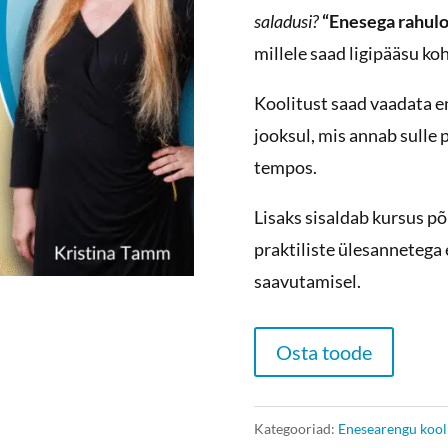
saladusi?
“Enesega rahulo
millele saad ligipääsu ko
Koolitust saad vaadata e
jooksul, mis annab sulle
tempos.
Lisaks sisaldab kursus põ
praktiliste ülesannetega 
saavutamisel.
Osta toode
Kategooriad:
Enesearengu kool