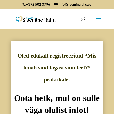
+372 502 0796
info@siseminerahu.ee
Oled edukalt registreeritud “Mis
hoiab sind tagasi sinu teel?”
praktikale.
Oota hetk, mul on sulle
väga olulist infot!