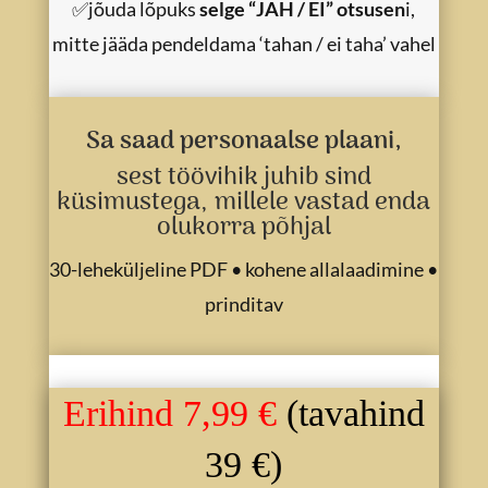
✅jõuda lõpuks
selge “JAH / EI” otsusen
i,
mitte jääda pendeldama ‘tahan / ei taha’ vahel
Sa saad personaalse plaani,
sest töövihik juhib sind
küsimustega, millele vastad enda
olukorra põhjal
30-leheküljeline PDF • kohene allalaadimine •
prinditav
Erihind
7,99 €
(tavahind
39 €)