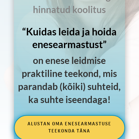
hinnatud koolitus
“Kuidas leida ja hoida
enesearmastust”
on enese leidmise
praktiline teekond, mis
parandab (kõiki) suhteid,
ka suhte iseendaga!
ALUSTAN OMA ENESEARMASTUSE
TEEKONDA TÄNA