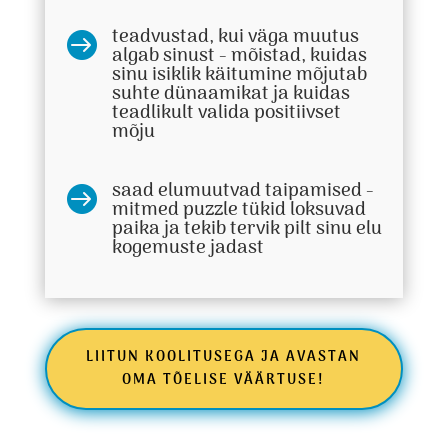
teadvustad, kui väga muutus

algab sinust - mõistad, kuidas
sinu isiklik käitumine mõjutab
suhte dünaamikat ja kuidas
teadlikult valida positiivset
mõju
saad elumuutvad taipamised -

mitmed puzzle tükid loksuvad
paika ja tekib tervik pilt sinu elu
kogemuste jadast
LIITUN KOOLITUSEGA JA AVASTAN
OMA TÕELISE VÄÄRTUSE!