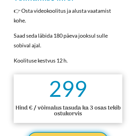
👉 O
sta videokoolitus ja alusta vaatamist
kohe.
Saad seda läbida 180 päeva jooksul sulle
sobival ajal.
Koolituse kestvus 12 h.
299
Hind € / võimalus tasuda ka 3 osas tekib
ostukorvis