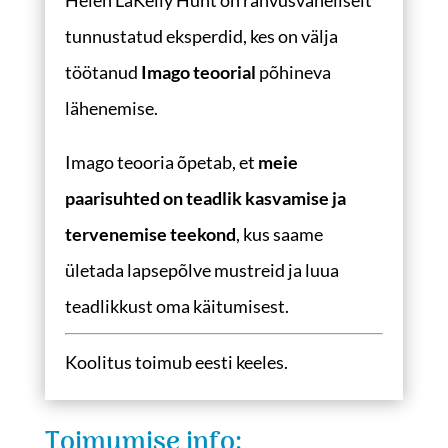
tunnustatud eksperdid, kes on välja
töötanud
Imago teoorial
põhineva
lähenemise.
Imago teooria õpetab, et
meie
paarisuhted on teadlik kasvamise ja
tervenemise teekond
, kus saame
ületada lapsepõlve mustreid ja luua
teadlikkust oma käitumisest.
Koolitus toimub eesti keeles.
Toimumise info: