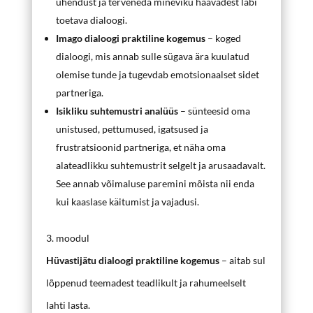
ühendust ja terveneda mineviku haavadest läbi
toetava dialoogi.
Imago dialoogi praktiline kogemus
– koged
dialoogi, mis annab sulle sügava ära kuulatud
olemise tunde ja tugevdab emotsionaalset sidet
partneriga.
Isikliku suhtemustri analüüs
– sünteesid oma
unistused, pettumused, igatsused ja
frustratsioonid partneriga, et näha oma
alateadlikku suhtemustrit selgelt ja arusaadavalt.
See annab võimaluse paremini mõista nii enda
kui kaaslase käitumist ja vajadusi.
3. moodul
Hüvastijätu dialoogi praktiline kogemus
– aitab sul
lõppenud teemadest teadlikult ja rahumeelselt
lahti lasta.