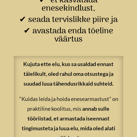
✔
et kasvatada
enesekindlust,
✔
seada tervislikke piire ja
✔
avastada enda tõeline
väärtus
Kujuta ette elu, kus sa usaldad ennast
täielikult, oled rahul oma otsustega ja
suudad luua tähendusrikkaid suhteid.
“Kuidas leida ja hoida enesearmastust” on
praktiline koolitus, mis
annab sulle
tööriistad, et armastada iseennast
tingimusteta ja luua elu, mida oled alati