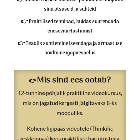
sinu otsuseid ja suhteid
👉
Praktilised tehnikad, kuidas suurendada
eneseväärtustamist
👉
Teadlik suhtlemine iseendaga ja armastuse
hoidmine igapäevaelus
Mis sind ees ootab?
👉
12-tunnine põhjalik praktiline videokursus,
mis on jagatud kergesti jälgitavaks 8-ks
mooduliks.
Kohene ligipääs videotele (Thinkific
keskkonnas) koos praktiliste harjutustega,