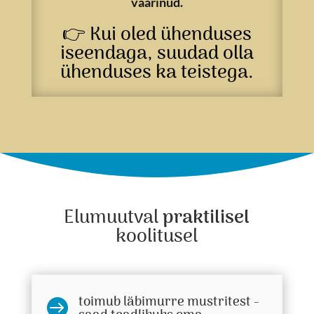
väärinud.
👉 Kui oled ühenduses
iseendaga, suudad olla
ühenduses ka teistega.
Elumuutval
praktilisel
koolitusel
toimub läbimurre mustritest -
