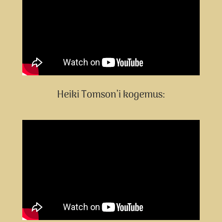
Heiki Tomson’i kogemus: