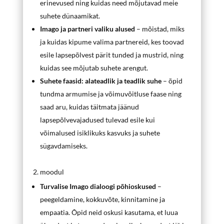
erinevused ning kuidas need mõjutavad meie
suhete dünaamikat.
Imago ja partneri valiku alused
– mõistad, miks
ja kuidas kipume valima partnereid, kes toovad
esile lapsepõlvest pärit tunded ja mustrid, ning
kuidas see mõjutab suhete arengut.
Suhete faasid: alateadlik ja teadlik suhe
– õpid
tundma armumise ja võimuvõitluse faase ning
saad aru, kuidas täitmata jäänud
lapsepõlvevajadused tulevad esile kui
võimalused isiklikuks kasvuks ja suhete
sügavdamiseks.
2. moodul
Turvalise Imago dialoogi põhioskused
–
peegeldamine, kokkuvõte, kinnitamine ja
empaatia. Õpid neid oskusi kasutama, et luua