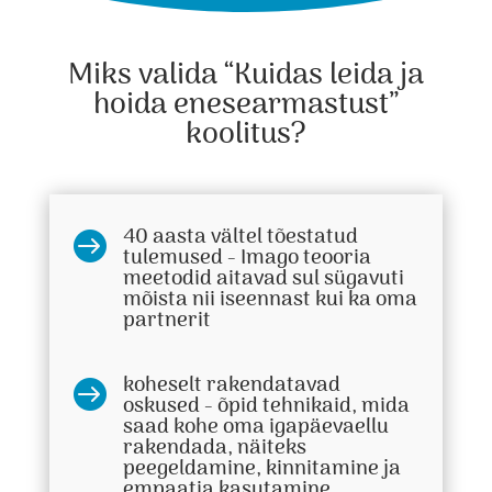
Miks valida “Kuidas leida ja
hoida enesearmastust”
koolitus?
40 aasta vältel tõestatud

tulemused - Imago teooria
meetodid aitavad sul sügavuti
mõista nii iseennast kui ka oma
partnerit
koheselt rakendatavad

oskused - õpid tehnikaid, mida
saad kohe oma igapäevaellu
rakendada, näiteks
peegeldamine, kinnitamine ja
empaatia kasutamine