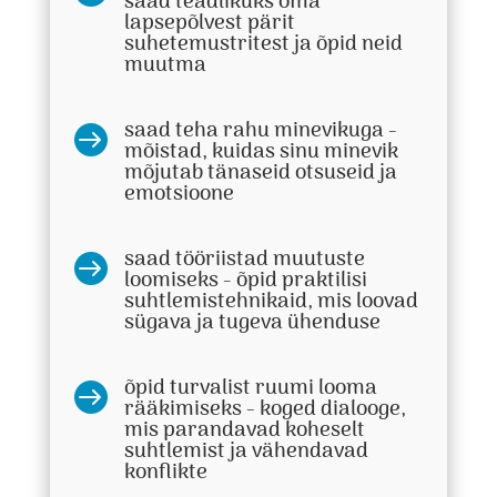
saad teadlikuks oma
lapsepõlvest pärit
suhetemustritest ja õpid neid
muutma
saad teha rahu minevikuga -

mõistad, kuidas sinu minevik
mõjutab tänaseid otsuseid ja
emotsioone
saad tööriistad muutuste

loomiseks - õpid praktilisi
suhtlemistehnikaid, mis loovad
sügava ja tugeva ühenduse
õpid turvalist ruumi looma

rääkimiseks - koged dialooge,
mis parandavad koheselt
suhtlemist ja vähendavad
konflikte