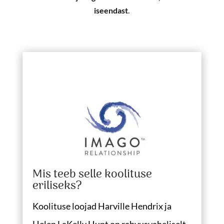
iseendast
.
Mis teeb selle koolituse
eriliseks?
Koolituse loojad Harville Hendrix ja
Helen LaKelly Hunt on rahvusvaheliselt