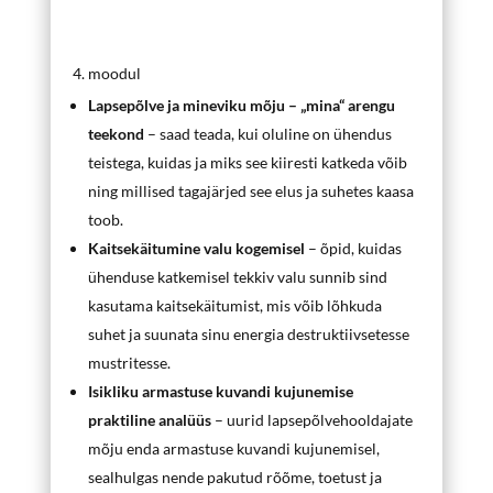
4. moodul
Lapsepõlve ja mineviku mõju – „mina“ arengu
teekond
– saad teada, kui oluline on ühendus
teistega, kuidas ja miks see kiiresti katkeda võib
ning millised tagajärjed see elus ja suhetes kaasa
toob.
Kaitsekäitumine valu kogemisel
– õpid, kuidas
ühenduse katkemisel tekkiv valu sunnib sind
kasutama kaitsekäitumist, mis võib lõhkuda
suhet ja suunata sinu energia destruktiivsetesse
mustritesse.
Isikliku armastuse kuvandi kujunemise
praktiline analüüs
– uurid lapsepõlvehooldajate
mõju enda armastuse kuvandi kujunemisel,
sealhulgas nende pakutud rõõme, toetust ja