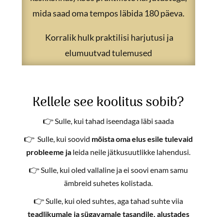
mida saad oma tempos läbida 180 päeva.
Korralik hulk praktilisi harjutusi ja
elumuutvad tulemused
Kellele see koolitus sobib?
👉
Sulle, kui tahad iseendaga läbi saada
👉
Sulle, kui soovid
mõista oma elus esile tulevaid
probleeme ja
leida neile jätkusuutlikke lahendusi.
👉
Sulle, kui oled vallaline ja ei soovi enam samu
ämbreid suhetes kolistada.
👉
Sulle, kui oled suhtes, aga tahad suhte viia
teadlikumale ja sügavamale tasandile, alustades