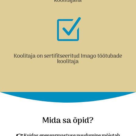
koolitajana
Z
Koolitaja on sertifitseeritud Imago töötubade
koolitaja
Mida sa õpid?
👉
Kuidas enesearmastuse puudumine mõjutab