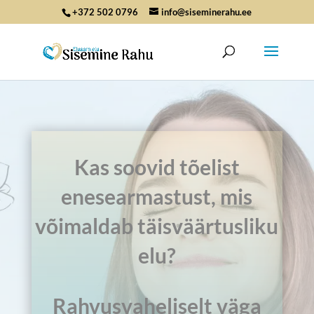
+372 502 0796
info@siseminerahu.ee
Kas soovid tõelist
enesearmastust, mis
võimaldab täisväärtusliku
elu?
Rahvusvaheliselt väga