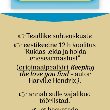
👉Teadlike suhteoskuste
👉
eestikeelne
12 h koolitus
“Kuidas leida ja hoida
enesearmastust”
(
originaalpealkiri
Keeping
the love you find
–
autor
Harville Hendrix
)
,
👉
annab sulle vajalikud
tööriistad,