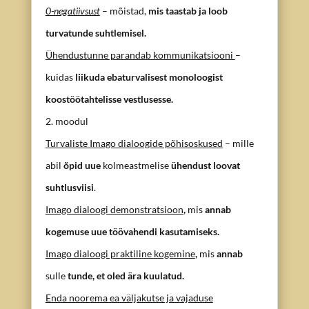
0-negatiivsust
– mõistad,
mis taastab ja loob
turvatunde suhtlemisel.
Ühendustunne parandab kommunikatsiooni
–
kuidas
liikuda ebaturvalisest monoloogist
koostöötahtelisse vestlusesse.
2. moodul
Turvaliste Imago dialoogide põhisoskused
– mille
abil
õpid uue
kolmeastmelise
ühendust loovat
suhtlusviisi
.
Imago dialoogi demonstratsioon
,
mis
annab
kogemuse uue töövahendi kasutamiseks.
Imago dialoogi praktiline kogemine
,
mis
annab
sulle
tunde, et oled ära kuulatud.
Enda noorema ea väljakutse ja vajaduse