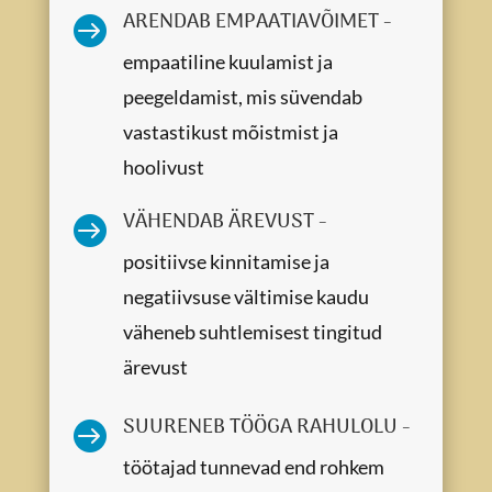
ARENDAB EMPAATIAVÕIMET -

empaatiline kuulamist ja
peegeldamist, mis süvendab
vastastikust mõistmist ja
hoolivust
VÄHENDAB ÄREVUST -

positiivse kinnitamise ja
negatiivsuse vältimise kaudu
väheneb suhtlemisest tingitud
ärevust
SUURENEB TÖÖGA RAHULOLU -

töötajad tunnevad end rohkem