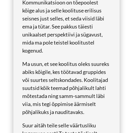
Kommunikatsioon on tõepoolest
kõige alus ja selle koolituse erilisus
seisnes just selles, et seda viisid läbi
ema ja tütar. See pakkus täiesti
unikaalset perspektiivi ja sügavust,
mida ma pole teistel koolitustel
kogenud.
Ma usun, et see koolitus oleks suureks
abiks kõigile, kes töötavad gruppides
või suurtes seltskondades. Koolitajad
suutsid kõik teemad põhjalikult lahti
mõtestada ning samm-sammult läbi
viia, mis tegi õppimise äärmiselt
põhjalikuks ja nauditavaks.
Suur aitäh teile selle väärtusliku