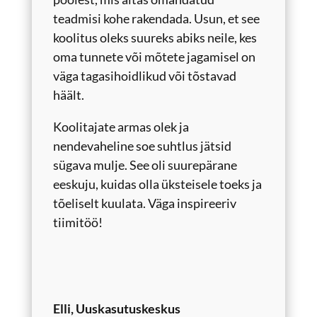
teadmisi kohe rakendada. Usun, et see
koolitus oleks suureks abiks neile, kes
oma tunnete või mõtete jagamisel on
väga tagasihoidlikud või tõstavad
häält.
Koolitajate armas olek ja
nendevaheline soe suhtlus jätsid
sügava mulje. See oli suurepärane
eeskuju, kuidas olla üksteisele toeks ja
tõeliselt kuulata. Väga inspireeriv
tiimitöö!
Elli, Uuskasutuskeskus