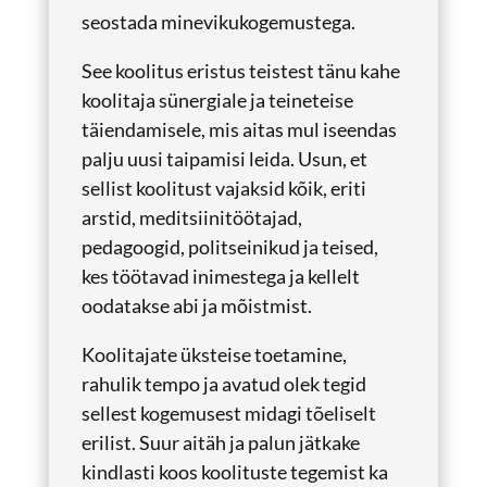
seostada minevikukogemustega.
See koolitus eristus teistest tänu kahe
koolitaja sünergiale ja teineteise
täiendamisele, mis aitas mul iseendas
palju uusi taipamisi leida. Usun, et
sellist koolitust vajaksid kõik, eriti
arstid, meditsiinitöötajad,
pedagoogid, politseinikud ja teised,
kes töötavad inimestega ja kellelt
oodatakse abi ja mõistmist.
Koolitajate üksteise toetamine,
rahulik tempo ja avatud olek tegid
sellest kogemusest midagi tõeliselt
erilist. Suur aitäh ja palun jätkake
kindlasti koos koolituste tegemist ka