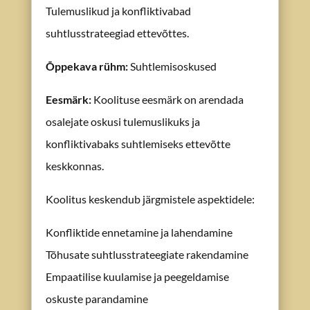
Tulemuslikud ja konfliktivabad
suhtlusstrateegiad ettevõttes.
Õppekava rühm
:
Suhtlemisoskused
Eesmärk
:
Koolituse eesmärk on arendada
osalejate oskusi tulemuslikuks ja
konfliktivabaks suhtlemiseks ettevõtte
keskkonnas.
Koolitus keskendub järgmistele aspektidele:
Konfliktide ennetamine ja lahendamine
Tõhusate suhtlusstrateegiate rakendamine
Empaatilise kuulamise ja peegeldamise
oskuste parandamine