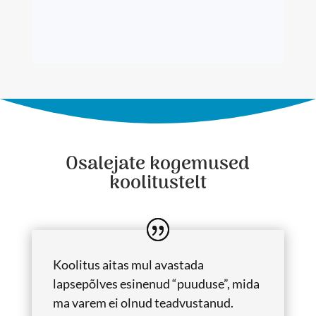
Osalejate kogemused
koolitustelt
Koolitus aitas mul avastada
lapsepõlves esinenud “puuduse”, mida
ma varem ei olnud teadvustanud.