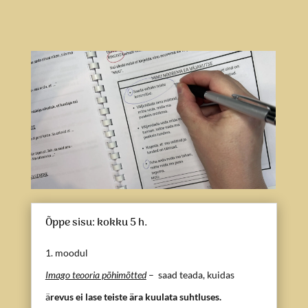
Õppe sisu: kokku 5 h.
1. moodul
Imago teooria põhimõtted
– saad teada, kuidas
ä
revus ei lase teiste ära kuulata suhtluses.