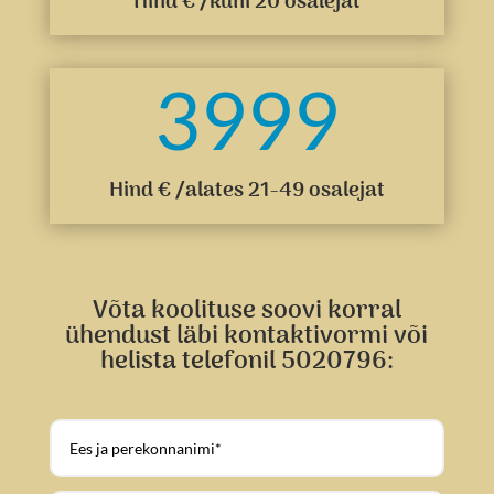
Hind € /kuni 20 osalejat
3999
Hind € /alates 21-49 osalejat
Võta koolituse soovi korral
ühendust läbi kontaktivormi või
helista telefonil 5020796: