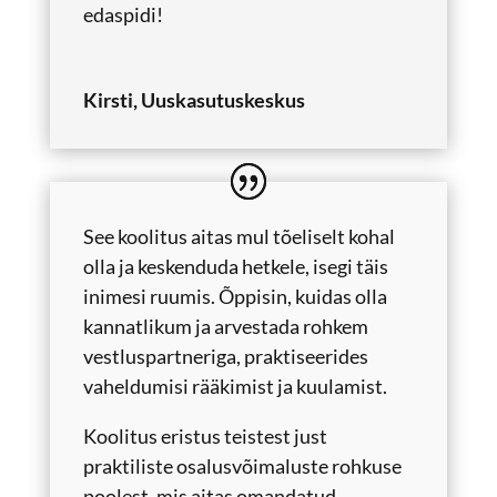
edaspidi!
Kirsti, Uuskasutuskeskus
See koolitus aitas mul tõeliselt kohal
olla ja keskenduda hetkele, isegi täis
inimesi ruumis. Õppisin, kuidas olla
kannatlikum ja arvestada rohkem
vestluspartneriga, praktiseerides
vaheldumisi rääkimist ja kuulamist.
Koolitus eristus teistest just
praktiliste osalusvõimaluste rohkuse
poolest, mis aitas omandatud