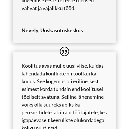
kogemuse eest! Te teete tõeliselt
vahvat ja vajalikku tööd.
Nevely, Uuskasutuskeskus
Koolitus avas mulle uusi viise, kuidas
lahendada konflikte nii tööl kui ka
kodus. See kogemus oli eriline, sest
esimest korda tundsin end koolitusel
tõeliselt avatuna. Selline lähenemine
võiks olla suureks abiks ka
perearstidele ja kiirabi töötajatele, kes
igapäevaselt keeruliste olukordadega
kokku puutuvad.