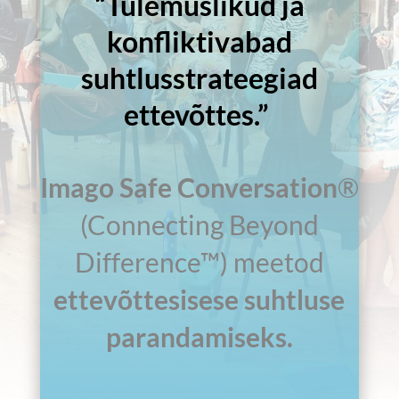
“
Tulemuslikud ja
konfliktivabad
suhtlusstrateegiad
ettevõttes.
”
Imago Safe Conversation
®
(Connecting Beyond
Difference
™)
meetod
ettevõttesisese suhtluse
parandamiseks.