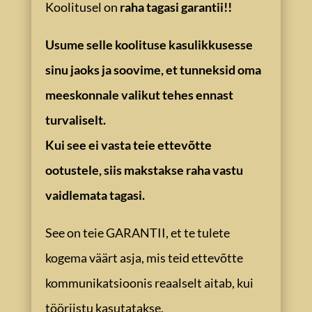
Koolitusel on
raha tagasi garantii!!
Usume selle koolituse kasulikkusesse
sinu jaoks ja soovime, et tunneksid oma
meeskonnale valikut tehes ennast
turvaliselt.
Kui see ei vasta teie ettevõtte
ootustele, siis makstakse raha vastu
vaidlemata tagasi.
See on teie GARANTII, et te tulete
kogema väärt asja, mis teid ettevõtte
kommunikatsioonis reaalselt aitab, kui
tööriistu kasutatakse.