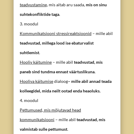
teadvustamine,
mis aitab aru saada,
mis on sinu
suhtekonfliktide taga
.
3. moodul
Kommunikatsiooni stressireaktsioonid
– mille abil
teadvustad, millega lood ise ebaturvalist
suhtlemist
.
Hooliv käitumine
– mille abil
teadvustad, mis
paneb sind tundma ennast väärtuslikuna.
Hooliva käitumise
dialoog
– mille abil annad teada
kolleegidel, mida neilt ootad enda heaoluks.
4. moodul
Pettumused, mis mõjutavad head
kommunikatsiooni
– mille abil
teadvustad, mis
valmistab sulle pettumust
.