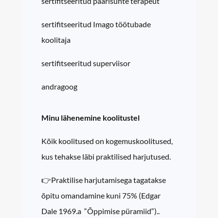
sertifitseeritud paarisuhte terapeut
sertifitseeritud Imago töötubade
koolitaja
sertifitseeritud superviisor
andragoog
Minu lähenemine koolitustel
Kõik koolitused on kogemuskoolitused,
kus tehakse läbi praktilised harjutused.
👉Praktilise harjutamisega tagatakse
õpitu omandamine kuni 75% (Edgar
Dale 1969.a “Õppimise püramiid“)..