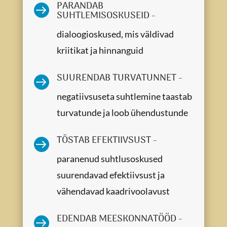
PARANDAB

SUHTLEMISOSKUSEID -
dialoogioskused, mis väldivad
kriitikat ja hinnanguid
SUURENDAB TURVATUNNET -

negatiivsuseta suhtlemine taastab
turvatunde ja loob ühendustunde
TÕSTAB EFEKTIIVSUST -

paranenud suhtlusoskused
suurendavad efektiivsust ja
vähendavad kaadrivoolavust
EDENDAB MEESKONNATÖÖD -
