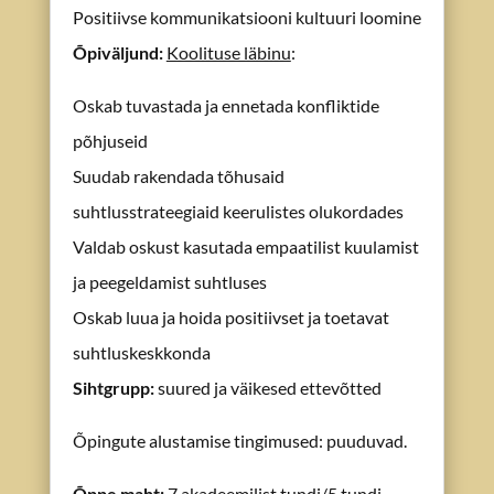
Positiivse kommunikatsiooni kultuuri loomine
Õpiväljund
:
Koolituse läbinu
:
Oskab tuvastada ja ennetada konfliktide
põhjuseid
Suudab rakendada tõhusaid
suhtlusstrateegiaid keerulistes olukordades
Valdab oskust kasutada empaatilist kuulamist
ja peegeldamist suhtluses
Oskab luua ja hoida positiivset ja toetavat
suhtluskeskkonda
Sihtgrupp
:
suured ja väikesed ettevõtted
Õpingute alustamise tingimused: puuduvad.
Õppe maht
:
7
akadeemilist tundi/5 tundi,