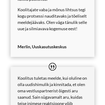
Koolitajate vaba ja mõnus lihtsus tegi
kogu protsessi nauditavaks ja tõeliselt
meeldejäävaks. Olen väga tänulik selle
uue ja silmiavava kogemuse eest!
Merlin, Uuskasutuskeskus
Koolitus tuletas meelde, kui oluline on
olla uudishimulik ja kinnitada, et olen
oma vestluspartnerist õigesti aru
saanud. Sain sügavamalt aru, kuidas
teise inimese reaktsioone võib