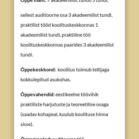
sellest auditoorne osa 3 akadeemilist tundi,
praktilist tööd koolituskeskkonnas 1
akadeemi
list tundi, praktiline töö
koolituskeskkonnas paarides 3 akadeemilist
tundi.
Õppekeskkond
:
koolitus toimub tellijaga
kokkulepitud asukohas.
Õppevahendid
:
eestikeelne töövihik
praktiliste harjutuste ja teoreetilise osaga
(saadav kohapeal, kuulub koolituse hinna
sisse).
Õppemeetod:
auditoorne töö,