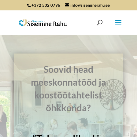
+372 502 0796
info@siseminerahu.ee
Soovid head
meeskonnatööd ja
koostöötahtelist
õhkkonda?