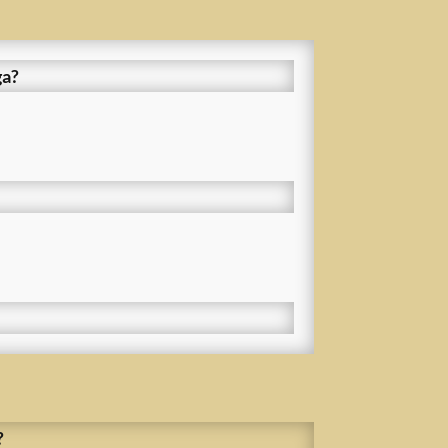
ga?
?