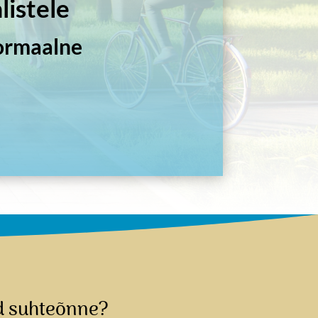
listele
normaalne
ud suhteõnne?