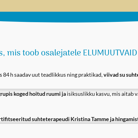
ss, mis toob osalejatele ELUMUUTVAID
84 h saadav uut teadlikkus ning praktikad,
viivad su suh
grupis koged
hoitud ruumi ja
isiksuslikku kasvu, mis aitab 
tifitseeritud suhteterapeudi Kristina Tamme ja hingamis