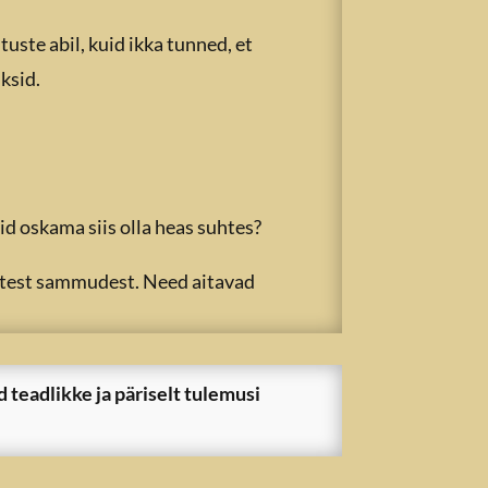
ste abil, kuid ikka tunned, et
ksid.
id oskama siis olla heas suhtes?
istest sammudest. Need aitavad
d teadlikke ja päriselt tulemusi