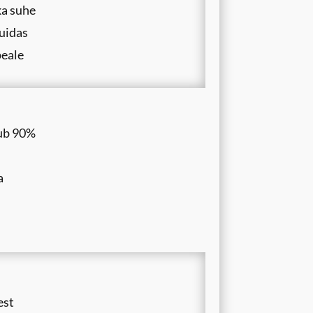
ka suhe
kuidas
peale
tub 90%
n
a
est