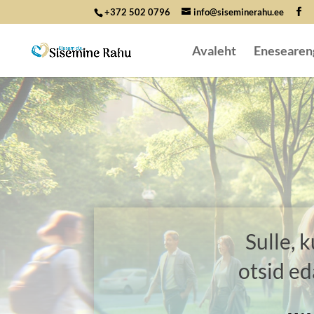
+372 502 0796
info@siseminerahu.ee
Avaleht
Enesearen
Sulle, 
otsid ed