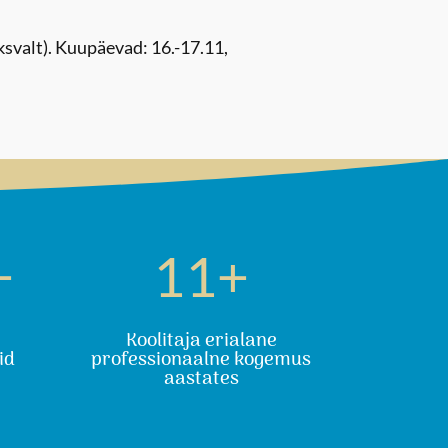
svalt). Kuupäevad: 16.-17.11,
+
11+
i
Koolitaja erialane
id
professionaalne kogemus
aastates