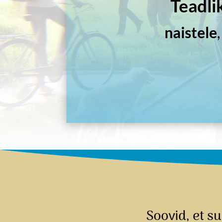
Teadli
naistele
Soovid, et s