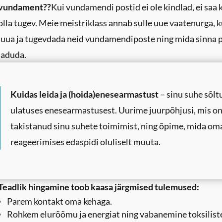
vundament??
Kui vundamendi postid ei ole kindlad, ei saa 
olla tugev. Meie meistriklass annab sulle uue vaatenurga, 
luua ja tugevdada neid vundamendiposte ning mida sinna 
laduda.
Kuidas leida ja (hoida)enesearmastust
– sinu suhe sõl
ulatuses enesearmastusest. Uurime juurpõhjusi, mis o
takistanud sinu suhete toimimist, ning õpime, mida om
reageerimises edaspidi oluliselt muuta.
Teadlik hingamine toob kaasa järgmised tulemused:
Parem kontakt oma kehaga.
Rohkem elurõõmu ja energiat ning vabanemine toksilist