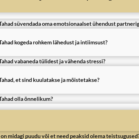
Tahad süvendada oma emotsionaalset ühendust partneri
Tahad kogeda rohkem lähedust ja intiimsust?
Tahad vabaneda tülidest ja vähenda stressi?
Tahad, et sind kuulatakse ja mõistetakse?
Tahad olla õnnelikum?
 on midagi puudu või et need peaksid olema teistsugused