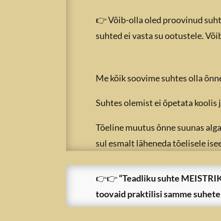
👉 Võib-olla oled proovinud suht
suhted ei vasta su ootustele. Võ
Me kõik soovime suhtes olla õnn
Suhtes olemist ei õpetata koolis 
Tõeline muutus õnne suunas alga
sul esmalt läheneda tõelisele ise
👉👉
“Teadliku suhte MEISTRI
toovaid praktilisi samme suhete