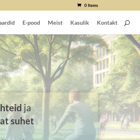
0 Items
aardid
E-pood
Meist
Kasulik
Kontakt
hteid
ja
at suhet