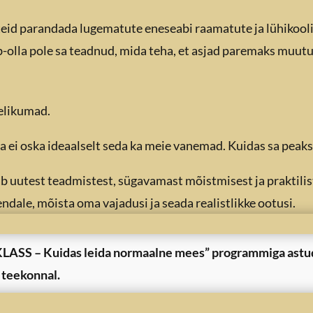
eid parandada lugematute eneseabi raamatute ja lühikoolitu
ib-olla pole sa teadnud, mida teha, et asjad paremaks muutu
elikumad.
ja ei oska ideaalselt seda ka meie vanemad. Kuidas sa peaks
b uutest teadmistest, sügavamast mõistmisest ja praktil
endale, mõista oma vajadusi ja seada realistlikke ootusi.
KLASS – Kuidas leida normaalne mees” programmiga
astu
 teekonnal.