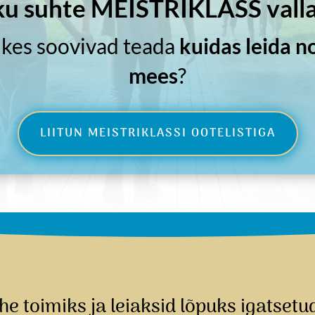
ku suhte MEISTRIKLASS valla
, kes soovivad teada
kuidas leida 
mees
?
LIITUN MEISTRIKLASSI OOTELISTIGA
uhe toimiks ja leiaksid lõpuks igatset