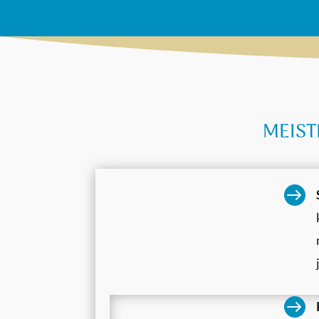
MEISTR

