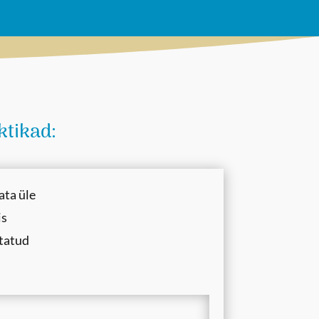
ktikad:
ata üle
is
statud