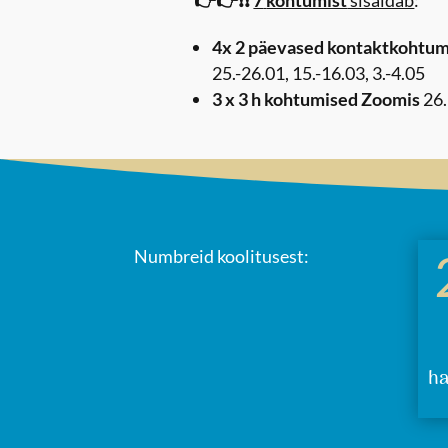
4x 2 päevased
kontaktkohtum
25.-26.01, 15.-16.03, 3.-4.05
3 x 3 h kohtumised Zoomis
26.
Numbreid koolitusest:
ha