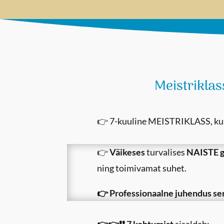
Meistrikla
👉 7-kuuline MEISTRIKLASS, kus 
👉
Väikeses
turvalises
NAISTE
ning toimivamat suhet.
👉
Professionaalne juhendus ser
👉👉❗❗
7
kohtumist
sisaldab
: