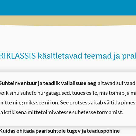
IKLASSIS käsitletavad teemad ja pra
Suhteinventuur ja teadlik vallalisuse aeg
aitavad sul vaad
kõik sinu suhete nurgatagused, tuues esile, mis toimib ja m
mitte ning miks see nii on. See protsess aitab vältida pime
ja katkisena mittetoimivatesse suhetesse tormamist.
Kuidas ehitada paarisuhtele tugev ja teaduspõhine