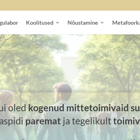
gulabor
Koolitused
Nõustamine
Metafoork
kui oled
kogenud mittetoimivaid su
aspidi
paremat
ja tegelikult
toimiv