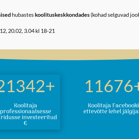
ised
hubastes
koolituskeskkondades
(kohad selguvad jook
12, 20.02, 3.04 kl 18-21
21342+
11676
Koolitaja
Koolitaja Facebook
professionaalsesse
ettevõtte lehel jälgija
ridusse investeeritud
€