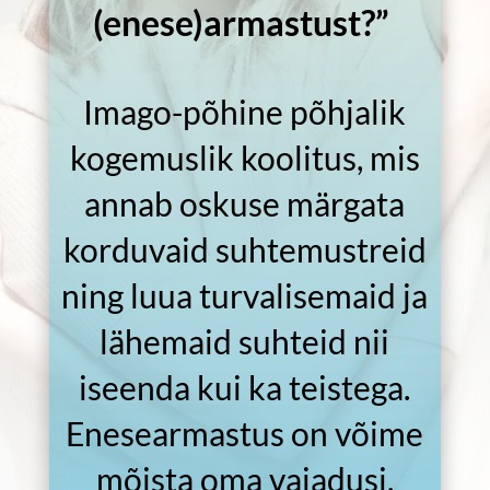
(enese)armastust?”
Imago-põhine põhjalik
kogemuslik koolitus, mis
annab oskuse märgata
korduvaid suhtemustreid
ning luua turvalisemaid ja
lähemaid suhteid nii
iseenda kui ka teistega.
Enesearmastus on võime
mõista oma vajadusi,