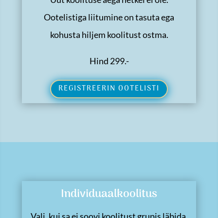
Ootelistiga liitumine on tasuta ega
kohusta hiljem koolitust ostma.
Hind 299.-
REGISTREERIN OOTELISTI
Individuaalkoolitus
Vali, kui sa ei soovi koolitust grupis läbida.