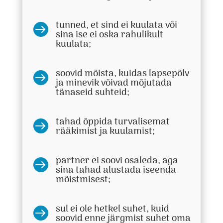
tunned, et sind ei kuulata või

sina ise ei oska rahulikult
kuulata;
soovid mõista, kuidas lapsepõlv

ja minevik võivad mõjutada
tänaseid suhteid;
tahad õppida turvalisemat

rääkimist ja kuulamist;
partner ei soovi osaleda, aga

sina tahad alustada iseenda
mõistmisest;
sul ei ole hetkel suhet, kuid

soovid enne järgmist suhet oma