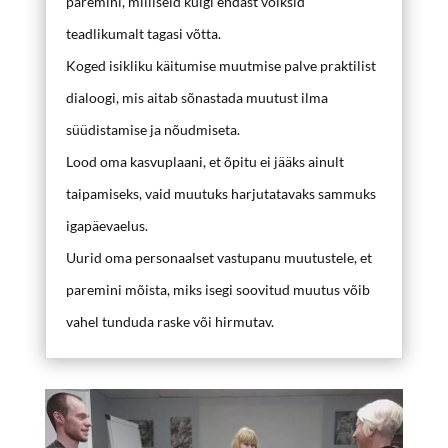
paremini, milliseid külgi endast võiksid
teadlikumalt tagasi võtta.
Koged isikliku käitumise muutmise palve praktilist
dialoogi, mis aitab sõnastada muutust ilma
süüdistamise ja nõudmiseta.
Lood oma kasvuplaani, et õpitu ei jääks ainult
taipamiseks, vaid muutuks harjutatavaks sammuks
igapäevaelus.
Uurid oma personaalset vastupanu muutustele, et
paremini mõista, miks isegi soovitud muutus võib
vahel tunduda raske või hirmutav.