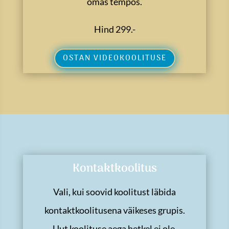
omas tempos.
Hind 299.-
OSTAN VIDEOKOOLITUSE
Kontaktkoolitus
Vali, kui soovid koolitust läbida
kontaktkoolitusena väikeses grupis.
Uut koolituse aega hetkel ei ole.