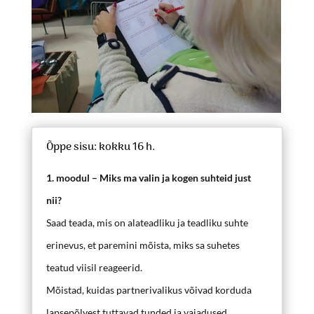
Õppe sisu: kokku 16 h.
1. moodul – Miks ma valin ja kogen suhteid just
nii?
Saad teada, mis on alateadliku ja teadliku suhte
erinevus, et paremini mõista, miks sa suhetes
teatud viisil reageerid.
Mõistad, kuidas partnerivalikus võivad korduda
lapsepõlvest tuttavad tunded ja vajadused.