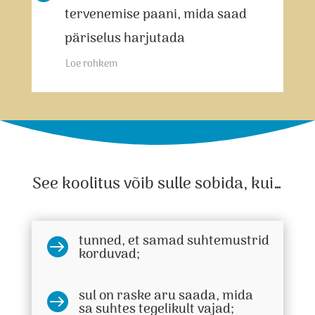
tervenemise paani, mida saad
päriselus harjutada
Loe rohkem
See koolitus võib sulle sobida, kui…
tunned, et samad suhtemustrid

korduvad;
sul on raske aru saada, mida

sa suhtes tegelikult vajad;