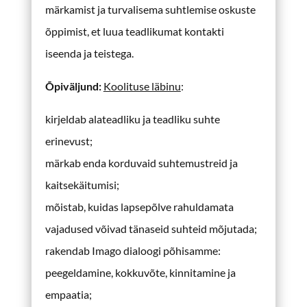
märkamist ja turvalisema suhtlemise oskuste
õppimist, et luua teadlikumat kontakti
iseenda ja teistega
.
Õpiväljund
:
Koolituse läbinu
:
kirjeldab alateadliku ja teadliku suhte
erinevust;
märkab enda korduvaid suhtemustreid ja
kaitsekäitumisi;
mõistab, kuidas lapsepõlve rahuldamata
vajadused võivad tänaseid suhteid mõjutada;
rakendab Imago dialoogi põhisamme:
peegeldamine, kokkuvõte, kinnitamine ja
empaatia;