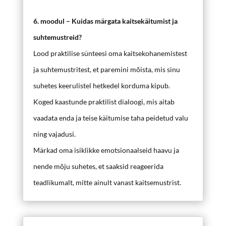
6. moodul – Kuidas märgata kaitsekäitumist ja
suhtemustreid?
Lood praktilise sünteesi oma kaitsekohanemistest
ja suhtemustritest, et paremini mõista, mis sinu
suhetes keerulistel hetkedel korduma kipub.
Koged kaastunde praktilist dialoogi, mis aitab
vaadata enda ja teise käitumise taha peidetud valu
ning vajadusi.
Märkad oma isiklikke emotsionaalseid haavu ja
nende mõju suhetes, et saaksid reageerida
teadlikumalt, mitte ainult vanast kaitsemustrist.