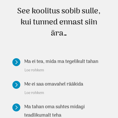
See koolitus sobib sulle,
kui tunned ennast siin
ära…

Ma ei tea, mida ma tegelikult tahan
Loe rohkem

Me ei saa omavahel rääkida
Loe rohkem

Ma tahan oma suhtes midagi
teadlikumalt teha