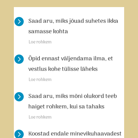

Saad aru, miks jõuad suhetes ikka
samasse kohta
Loe rohkem

Õpid ennast väljendama ilma, et
vestlus kohe tülisse läheks
Loe rohkem

Saad aru, miks mõni olukord teeb
haiget rohkem, kui sa tahaks
Loe rohkem

Koostad endale minevikuhaavadest