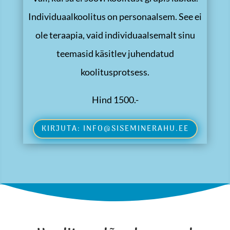
Individuaalkoolitus on personaalsem. See ei
ole teraapia, vaid individuaalsemalt sinu
teemasid käsitlev juhendatud
koolitusprotsess.
Hind 1500.-
KIRJUTA: INFO@SISEMINERAHU.EE