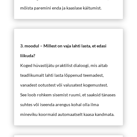
mõista paremini enda ja kaaslase käitumist.
3. moodul – Millest on vaja lahti lasta, et edasi
liikuda?
Koged hüvastijätu praktilist dialoogi, mis aitab
teadlikumalt lahti lasta lõppenud teemadest,
vanadest ootustest või valusatest kogemustest.
See loob rohkem sisemist ruumi, et saaksid tänases
suhtes või iseenda arengus kohal olla ilma
mineviku koormaid automaatselt kaasa kandmata.