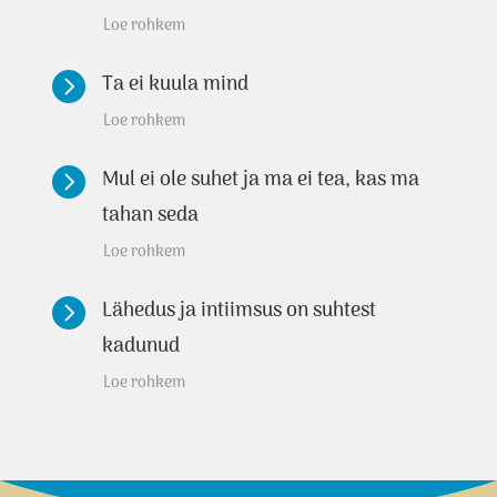
Loe rohkem

Ta ei kuula mind
Loe rohkem

Mul ei ole suhet ja ma ei tea, kas ma
tahan seda
Loe rohkem

Lähedus ja intiimsus on suhtest
kadunud
Loe rohkem