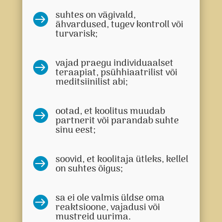
suhtes on vägivald,

ähvardused, tugev kontroll või
turvarisk;
vajad praegu individuaalset

teraapiat, psühhiaatrilist või
meditsiinilist abi;
ootad, et koolitus muudab

partnerit või parandab suhte
sinu eest;
soovid, et koolitaja ütleks, kellel

on suhtes õigus;
sa ei ole valmis üldse oma

reaktsioone, vajadusi või
mustreid uurima.