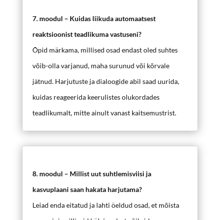
7. moodul – Kuidas liikuda automaatsest
reaktsioonist teadlikuma vastuseni?
Õpid märkama, millised osad endast oled suhtes
võib-olla varjanud, maha surunud või kõrvale
jätnud. Harjutuste ja dialoogide abil saad uurida,
kuidas reageerida keerulistes olukordades
teadlikumalt, mitte ainult vanast kaitsemustrist.
8. moodul – Millist uut suhtlemisviisi ja
kasvuplaani saan hakata harjutama?
Leiad enda eitatud ja lahti öeldud osad, et mõista