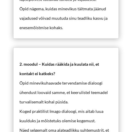
Õpid nägema, kuidas minevikus täitmata jäänud
vajadused võivad muutuda sinu teadliku kasvu ja
enesemõistmise kohaks.
2. moodul – Kuidas rääkida ja kuulata nii, et
kontakt ei katkeks?
Õpid minevikuhaavade tervendamise dialoogi
ühendust loovaid samme, et keerulistel teemadel
turvalisemalt kohal püsida.
Koged praktilist Imago dialoogi, mis aitab luua
kuulduks ja mõistetuks olemise kogemust.
Näed selgemalt oma alateadlikku suhtemustrit, et