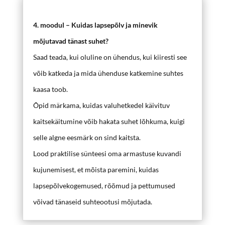
4. moodul – Kuidas lapsepõlv ja minevik
mõjutavad tänast suhet?
Saad teada, kui oluline on ühendus, kui kiiresti see
võib katkeda ja mida ühenduse katkemine suhtes
kaasa toob.
Õpid märkama, kuidas valuhetkedel käivituv
kaitsekäitumine võib hakata suhet lõhkuma, kuigi
selle algne eesmärk on sind kaitsta.
Lood praktilise sünteesi oma armastuse kuvandi
kujunemisest, et mõista paremini, kuidas
lapsepõlvekogemused, rõõmud ja pettumused
võivad tänaseid suhteootusi mõjutada.