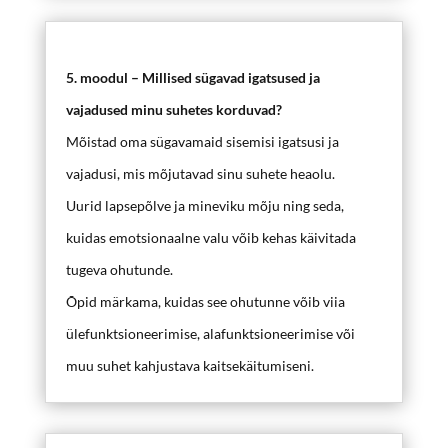
5. moodul – Millised sügavad igatsused ja
vajadused minu suhetes korduvad?
Mõistad oma sügavamaid sisemisi igatsusi ja
vajadusi, mis mõjutavad sinu suhete heaolu.
Uurid lapsepõlve ja mineviku mõju ning seda,
kuidas emotsionaalne valu võib kehas käivitada
tugeva ohutunde.
Õpid märkama, kuidas see ohutunne võib viia
ülefunktsioneerimise, alafunktsioneerimise või
muu suhet kahjustava kaitsekäitumiseni.