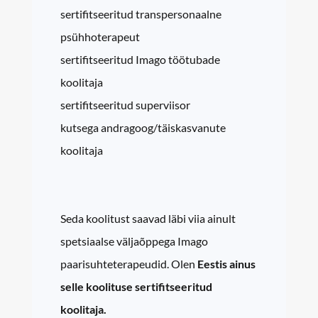
sertifitseeritud transpersonaalne
psühhoterapeut
sertifitseeritud Imago töötubade
koolitaja
sertifitseeritud superviisor
kutsega andragoog/täiskasvanute
koolitaja
Seda koolitust saavad läbi viia ainult
spetsiaalse väljaõppega Imago
paarisuhteterapeudid. Olen
Eestis
ainus
selle koolituse sertifitseeritud
koolitaja.