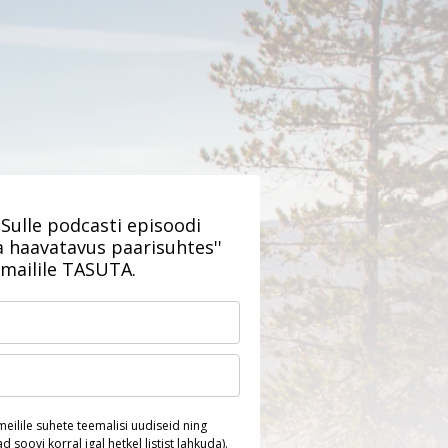
Sulle podcasti episoodi
a haavatavus paarisuhtes''
-mailile TASUTA.
ilile suhete teemalisi uudiseid ning
 soovi korral igal hetkel listist lahkuda).