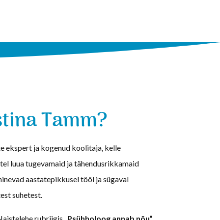
istina Tamm?
e ekspert ja kogenud koolitaja, kelle
stel luua tugevamaid ja tähendusrikkamaid
inevad aastatepikkusel tööl ja sügaval
est suhetest.
Naistelehe rubriigis
„Psühholoog annab nõu”
,