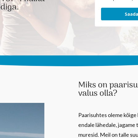
diga.
Saada
Miks on paarisuh
valus olla?
Paarisuhtes oleme kõige
endale lähedale, jagame 
muresid. Meil on talle su