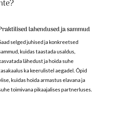
hte?
Praktilised lahendused ja sammud
Saad selged juhised ja konkreetsed
sammud, kuidas taastada usaldus,
kasvatada lähedust ja hoida suhe
tasakaalus ka keerulistel aegadel. Õpid
viise, kuidas hoida armastus elavana ja
suhe toimivana pikaajalises partnerluses.