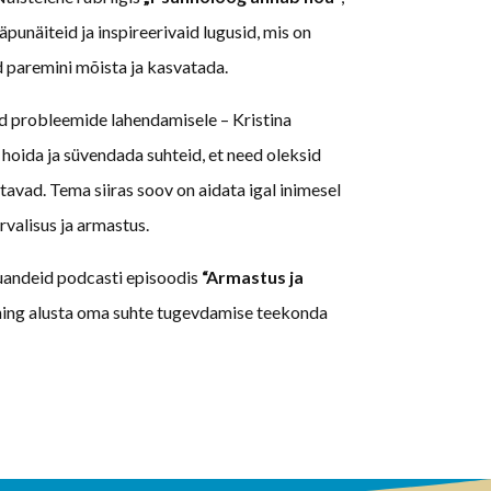
äpunäiteid ja inspireerivaid lugusid, mis on
 paremini mõista ja kasvatada.
id probleemide lahendamisele – Kristina
 hoida ja süvendada suhteid, et need oleksid
etavad. Tema siiras soov on aidata igal inimesel
rvalisus ja armastus.
õuandeid podcasti episoodis
“Armastus ja
ing alusta oma suhte tugevdamise teekonda