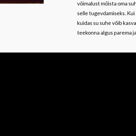
võimalust mõista oma su
selle tugevdamiseks. Kui 
kuidas su suhe võib kasvad
teekonna algus parema j