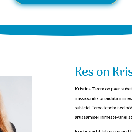
Kes on Kr
Kristina Tamm
on paarisuhet
missiooniks on aidata inime
suhteid. Tema teadmised põh
arusaamisel inimestevahelist
Kristina artiklid on ilmunud 