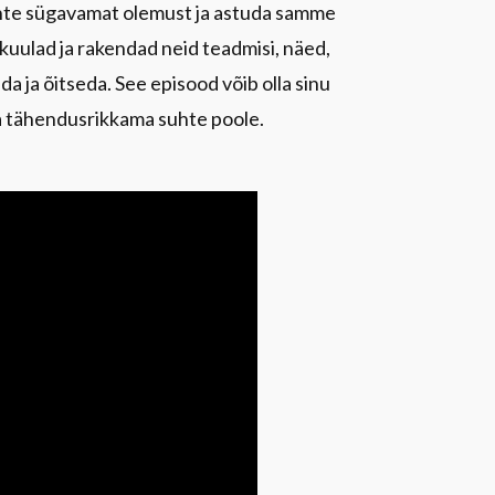
hte sügavamat olemust ja astuda samme
kuulad ja rakendad neid teadmisi, näed,
a ja õitseda. See episood võib olla sinu
a tähendusrikkama suhte poole.