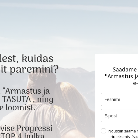
lest, kuidas
it paremini?
Saadame 
''Armastus j
e
i "Armastus ja
 TASUTA , ning
e loomist.
vise Progressi
Nõustun saama me
 TOP 4 hulka
eripakkumisi (saad