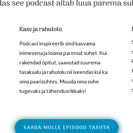
das see podcast aitab luua parema su
Kasv ja rahulolu
Podcast inspireerib sind kasvama
inimesena ja looma paremat suhet. Kui
rakendad õpitut, saavutad suurema
tasakaalu ja rahulolu nii iseendas kui ka
oma paarisuhtes. Muuda oma suhe
tugevaks ja tähendusrikkaks!
SAADA MULLE EPISOOD TASUTA