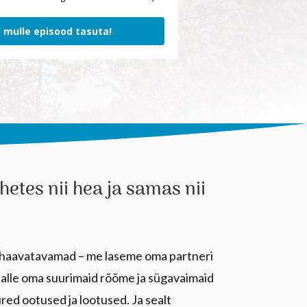
 mulle episood tasuta!
etes nii hea ja samas nii
 haavatavamad – me laseme oma partneri
talle oma suurimaid rõõme ja sügavaimaid
ured ootused ja lootused. Ja sealt