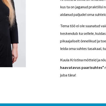
kus ta on jaganud praktilisi n
aidanud paljudel oma suhteid
Tema töö ei ole suunatud va
keskendub ka sellele, kuidas
pikaajaliselt õnnelikud ja to
leida oma suhtes tasakaal, tu
Kuula Kristina mõtteid ja n
haavatavus paarisuhtes”
n
juba täna!