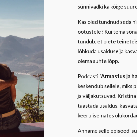
sünnivadki ka kõige suur
Kas oled tundnud seda hin
ootustele? Kui tema sõnad
tundub, et olete teinet
lõhkuda usalduse ja kasva
olema suhte lõpp.
Podcasti
“Armastus ja h
keskendub sellele, miks p
ja väljakutsuvad. Kristina
taastada usaldus, kasvata
keerulisemates olukorda
Anname selle episoodi su