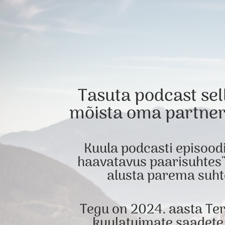
Tasuta podcast sel
mõista oma partner
Kuula podcasti episood
haavatavus paarisuhtes"
alusta parema suht
Tegu on 2024. aasta Ter
kuulatuimate saadete