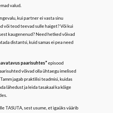
emad valud.
gevalu, kui partner ei vasta sinu
 või teod teevad sulle haiget? Või kui
eisest kaugenenud? Need hetked võivad
tada distantsi, kuid samas ei pea need
aavatavus paarisuhtes”
episood
aarisuhted võivad olla ühtaegu imelised
 Tamm jagab praktilisi teadmisi, kuidas
da lähedust ja leida tasakaal ka kõige
des.
lle TASUTA, sest usume, et igaüks väärib