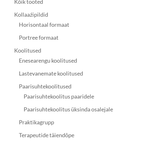
Kõik tooted
Kollaaźipildid
Horisontaal formaat
Portree formaat
Koolitused
Enesearengu koolitused
Lastevanemate koolitused
Paarisuhtekoolitused
Paarisuhtekoolitus paaridele
Paarisuhtekoolitus üksinda osalejale
Praktikagrupp
Terapeutide täiendõpe