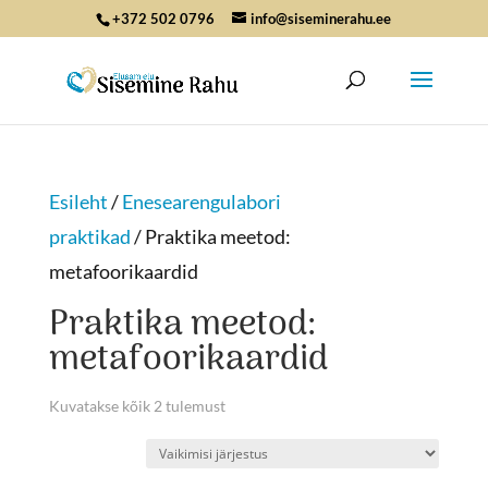
+372 502 0796
info@siseminerahu.ee
Esileht
/
Enesearengulabori
praktikad
/ Praktika meetod:
metafoorikaardid
Praktika meetod:
metafoorikaardid
Kuvatakse kõik 2 tulemust